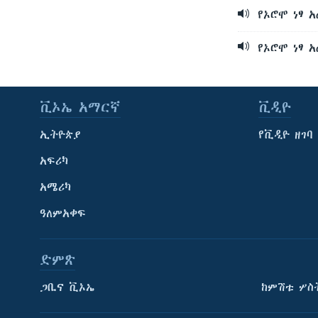
የኦሮሞ ነፃ 
የኦሮሞ ነፃ 
ቪኦኤ አማርኛ
ቪዲዮ
ኢትዮጵያ
የቪዲዮ ዘገባ
አፍሪካ
አሜሪካ
ዓለምአቀፍ
ድምጽ
ጋቢና ቪኦኤ
ከምሽቱ ሦስ