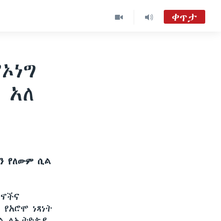
ቀጥታ
ከምሽቱ 3:00 የአማርኛ ዜና
TVMC09
ኦነግ
 አለ
ዐርብ፡-ከምሽቱ ሦስት ሰዓት የአማርኛ ዜና
VOA Amharic Audio Tube
ን የለውም ሲል
ንኖችና
የአሮሞ ነጻነት
በል ለኢትዮጵያ