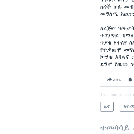
ዜጎች ሁሉ መብት
መግለጫ አዉጥ
ለረጅም ዓመታት
ተገንጣይ” በማ
ጥያቄ የተለየ ስ
የተቃዉሞ መግለ
ኮሚቴ አባልና 
ደግሞ የዉጪ ጉ
አጋሩ
This item is part 
ዜና
አፍሪ
ተመሳሳይ 