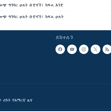
አውጭ ግንባር ሁለት ቡድኖች፤ ክፍል አንድ
አውጭ ግንባር ሁለት ቡድኖች፤ ክፍል ሁለት
ይከተሉን
ት ሰዓት የአማርኛ ዜና