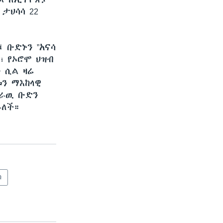
ታህሳሳ 22
 ቡድኑን ”አናሳ
፣ የኦሮሞ ህዝብ
ን ሲል ዛሬ
ን ማእከላዊ
መራዉ ቡድን
ራለች።
ስ