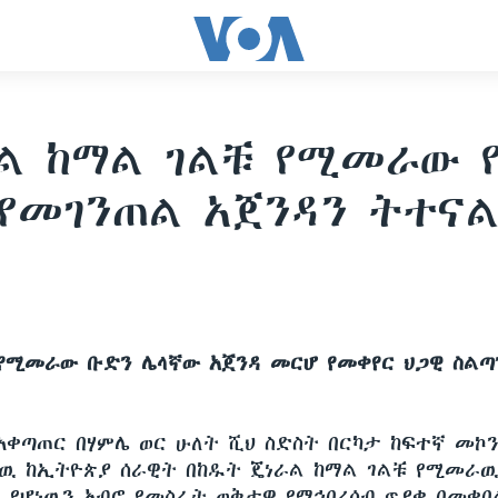
ል ከማል ገልቹ የሚመራው የ
የመገንጠል አጀንዳን ትተናል
2
የሚመራው ቡድን ሌላኛው አጀንዳ መርሆ የመቀየር ህጋዊ ስልጣ
አቀጣጠር በሃምሌ ወር ሁለት ሺህ ስድስት በርካታ ከፍተኛ መኮ
ዉ ከኢትዮጵያ ሰራዊት በከዱት ጄነራል ከማል ገልቹ የሚመራዉ 
ዊ የሆነዉን አብሮ የመስራት ወቅታዊ የማኅበረሰብ ጥያቄ በመቀ