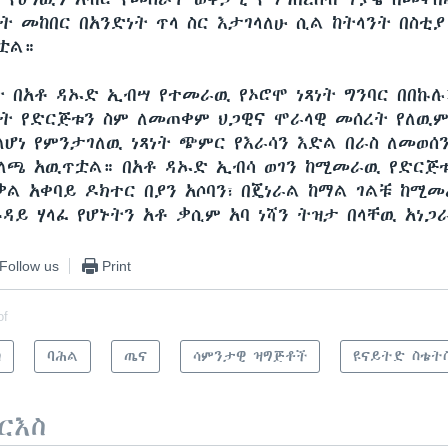
 መከበር በአንድነት ጥላ ስር እታገላለሁ ሲል ከትላንት በስቲያ 
ቷል።
 በአቶ ዳኡድ ኢብሣ የተመራዉ የኦሮሞ ነጻነት ግንባር በበኩሉ፤
ለት የድርጅቱን ስም ለመጠቀም ህጋዊና ሞራላዊ መሰረት የለዉም
ለሆነ የምንታገለዉ ነጻነት ጭምር የእራሳን እድል በራስ ለመወሰ
ጫ አዉጥቷል። በአቶ ዳኡድ ኢብሳ ወገን ከሚመራዉ የድርጅቱ
ቃል አቀባይ ዶክተር በያን አሶባን፣ በጄነራል ከማል ገልቹ ከሚ
ዳይ ሃላፈ የሆኑትን አቶ ቃሲም አባ ነሻን ትዝታ በላቸዉ አነጋ
Follow us
Print
of
ካ
ባሕል
ጤና
ሳምንታዊ ዝግጅቶች
ዩናይትድ ስቴት
ርእስ