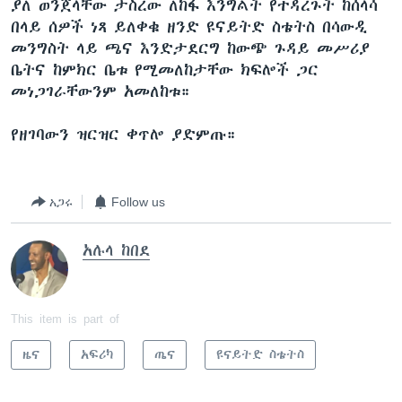
ያለ ወንጀላቸው ታስረው ለከፋ እንግልት የተዳረጉት ከሰላሳ
በላይ ሰዎች ነጻ ይለቀቁ ዘንድ ዩናይትድ ስቴትስ በሳውዲ
መንግስት ላይ ጫና እንድታደርግ ከውጭ ጉዳይ መሥሪያ
ቋንቋዎች
ቤትና ከምክር ቤቱ የሚመለከታቸው ክፍሎች ጋር
መነጋገራቸውንም አመለከቱ።
የዘገባውን ዝርዝር ቀጥሎ ያድምጡ።
አጋሩ
Follow us
አሉላ ከበደ
This item is part of
ዜና
አፍሪካ
ጤና
ዩናይትድ ስቴትስ