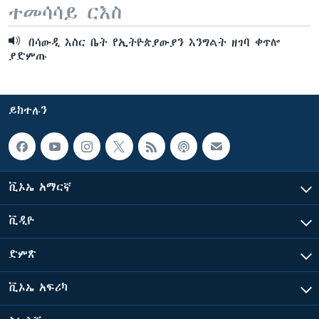
ተመሳሳይ ርእስ
በሳውዲ እስር ቤት የኢትዮጵያውያን እንግልት ዘገባ ቀጥሎ
ያድምጡ
ይከተሉን
ቪኦኤ አማርኛ
ቪዲዮ
ድምጽ
ቪኦኤ አፍሪካ