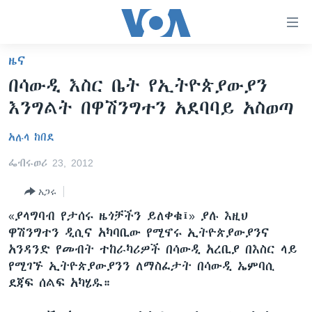
በቀላሉ
የመሥሪያ
ማገናኛዎች
ዜና
ዜና
ወደ
በሳውዲ እስር ቤት የኢትዮጵያውያን
ዋናው
ኑሮ በጤንነት
ኢትዮጵያ
እንግልት በዋሽንግተን አደባባይ አስወጣ
ይዘት
ጋቢና ቪኦኤ
እለፍ
አፍሪካ
አሉላ ከበደ
ወደ
ከምሽቱ ሦስት ሰዓት የአማርኛ ዜና
ዓለምአቀፍ
ዋናው
ፌብሩወሪ 23, 2012
ቪዲዮ
ይዘት
አሜሪካ
እለፍ
አጋሩ
የፎቶ መድብሎች
መካከለኛው ምሥራቅ
ወደ
«ያላግባብ የታሰሩ ዜጎቻችን ይለቀቁ፤» ያሉ እዚህ
ክምችት
ዋናው
ዋሽንግተን ዲሲና አካባቢው የሚኖሩ ኢትዮጵያውያንና
ይዘት
አንዳንድ የመብት ተከራካሪዎች በሳውዲ አረቢያ በእስር ላይ
እለፍ
Learning English
የሚገኙ ኢትዮጵያውያንን ለማስፈታት በሳውዲ ኤምባሲ
ደጃፍ ሰልፍ አካሄዱ።
ይከተሉን