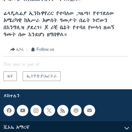
ፊላዴልፊያ ኢንኩዋየረር የተባለው ጋዜጣ፤ የተገደለው
አሜሪካዊ ከአሥራ አምስት ዓመታት በፊት ኑሮውን
በእንግሊዝ ያደረገ፤ ጆ ሪቺ ቤኔት የተባለ የሠላሳ ዘጠኝ
ዓመት ሰው እንደሆነ ዘግበዋል።
አጋሩ
Follow us
This item is part of
ዜና
ኢትዮጵያ/ኤርትራ
ይከተሉን
ቪኦኤ አማርኛ