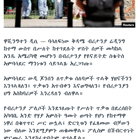
ቋንቋዎች
ዋሺንግተን ዲሲ —
ባሳለፍነው ቅዳሜ ብሪታንያ ሬዲንግ
ከተማ ውስጥ በሥለት ከተገደሉት ሦስት ሰዎች መካከል
አንዱ አሜሪካዊ መሆኑን በብሪታንያ የዩናይትድ ስቴትስ
አምባሳደር ማንነቱን ሳይገልጹ አረጋገጡ።
አምባሳደር ውዲ ጆንሰን ለጥቃቱ ሰለባዎች ጥልቅ ሃዘናችንን
እንገልጻለን፤ ጥቃቱን አጥብቀን እናወግዛለን፤ የብሪታንያን
ህግ አስከባሪዎች እንረዳለን ብለዋል።
የብሪታንያ ፖሊሶች እንደገለጡት የሥለት ጥቃቱ በደረሰበት
አካባቢ አንድ የሃያ አምስት ዓመት ወጣት የሆነ የከተማዋ
ነዋሪ በቁጥጥር ሥር ውሏል፤ ድርጊቱን የፈጸመው ብቻውን
ነው ብለው እንደሚያምኑ ጠቁመዋል። ፖሊስም በሽብርተነት
ምርመራ እንደከፈተበትም ተገልጿል።