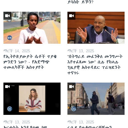
ያሳስቡ ይኾን?
ማርች 14, 2025
ማርች 13, 2025
የኢትዮጵያውያት ሴቶች ጥያቄ
"በትግራይ መፈንቅለ መንግሥት
ምንድን ነው? - የአድማጭ
እየተፈጸመ ነው" ሲሉ የክልሉ
ተመልካቾች አስተያየት
ጊዜያዊ አስተዳደር ፕሬዝደንት
ተናገሩ
ማርች 13, 2025
ማርች 13, 2025
አርቲስት አንዱዓለም ጎሣ
ሩሲያ የተቆጣጠረቻቸውን