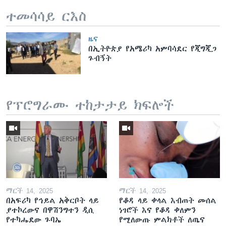
ተመሳሳይ ርእስ
ዜና
በኢትዮጵያ የአሜሪካ አምባሳደር የጂግጂጋ
ጉብኝት
የፕሮግራሙ ተከታታይ ክፍሎች
ማርች 14, 2025
ማርች 14, 2025
በአፍሪካ የኅይል አቅርቦት ላይ
የቆዳ ላይ ቀላል እብጠት መሰል
ያተኮረውና በዋሽንግተን ዲሲ
ነገሮች እና የቆዳ ቀለምን
የተካሔደው ጉባኤ
የሚለውጡ ምልክቶች ለጤና