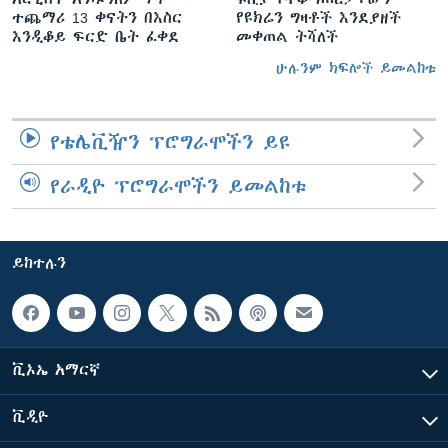
ተጨማሪ 13 ቀናትን በእስር
የዩክሬን ግዛቶች እንደያዘች
እንዲቆይ ፍርድ ቤት ፈቀደ
መቀጠል ትሻለች
ሁሉንም ክፍሎች ይመልከቱ
የቴሌቪዥን ፕሮግራሞችን ይዩ
የራዲዮ ፕሮግራሞችን ይመልከቱ
ይከተሉን
ቪኦኤ አማርኛ
ቪዲዮ