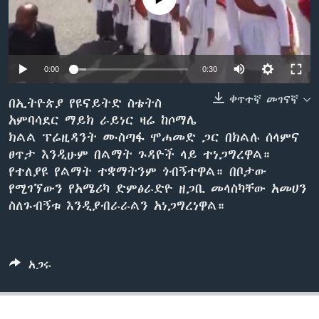
ቋንቋዎች
0:00
0:30
ቀጥተኛ መገናኛ
በኢትዮጵያ የዩናይትድ ስቴትስ
አምባሳደር ማይክ ራይነር ዛሬ ከሶማሌ
ክልል ፕሬዚዳንት ሙስጣፋ ሞሐመድ ጋር በክልሉ ሰላምና
ፀጥታ እንዲሁም በልማት ጉዳዮች ላይ ተነጋግረዋል።
የተለያዩ የልማት ተቋማትንም ጎብኝተዋል። በቦታው
የሚገኘውን የአሜሪካ ድምፅራድዮ ዘጋቢ መላስካቸው አመሀን
ስለጉብኝቱ እንዲያብራራልን አነጋግረነዋል።
አጋሩ