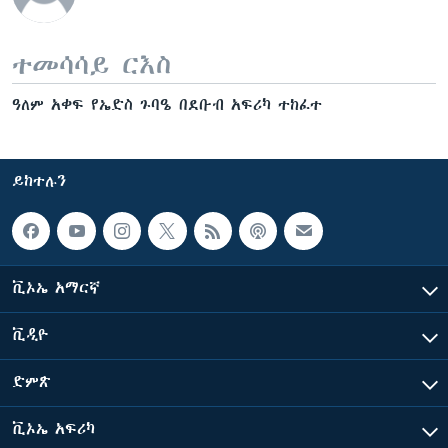
ተመሳሳይ ርእስ
ዓለም አቀፍ የኤድስ ጉባዔ በደቡብ አፍሪካ ተከፈተ
ይከተሉን
ቪኦኤ አማርኛ
ቪዲዮ
ድምጽ
ቪኦኤ አፍሪካ