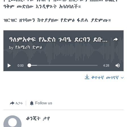
ዓቅም መድበው እንዲዋጉት አሳስባለች።
ዝርዝር ዘገባውን ከተያያዘው የድምፅ ፋይል ያድምጡ።
ዓለምአቀፍ የኤድስ ጉባዔ ደርባን ደቡብ አፍሪካ ላይ ተጀምሯል
by
የአሜሪካ ድምፅ
No media source currently available
0:00
4:28
ቀጥተኛ መገናኛ
አጋሩ
Follow us
ቆንጂት ታየ