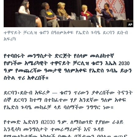
ቋንቋዎች
ተዋናይት ቻርሊዝ ቴሮን በዓለምአቀፍ የኤድስ ጉባዔ ደርባን ደቡብ
አፍሪካ
የተባበሩት መንግስታት ድርጅት የሰላም መልዕክተኛ
የሆነችው አሜሪካዊት ተዋናይት ቻርሊዝ ቴሮን እኤአ 2030
ዓ.ም የመጨረሻው ዓመታዊ ዓለምአቀፍ የኤድስ ጉባኤ ይሁን
ስትል ጥሪ አቀረበች።
ደርባን፡ደቡብ አፍሪቃ —
ቴሮን ጥሪውን ያቀረበችው ትናንት
ሰኞ ደርባን ከተማ በተከፈተው ሃያ አንደኛው ዓለም አቀፍ
የኤድስ ጉባዔ መክፈቻ ላይ ባሰማችው ንግግር ነው።
የተመድ ኤድስን በ2030 ዓ.ም. ለማስወገድ የያዘው ራዕይ
እንዲሳካ መንግስታት ተመራማሪዎች እና ጉዳዩ
የሚመለከታቸው አካሎች በሙሉ በሽታውን በበለጠ ወጪና