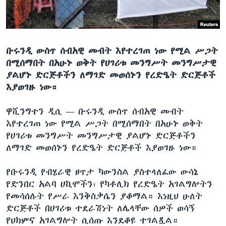
ቋንቋዎች
ቡሩንዲ ውስጥ ሰብአዊ መብት እየተረገጠ ነው የሚል ሥጋት
በሚሰማበት በአሁኑ ወቅት የሀገሪቱ መንግሥት መንግሥታዊ
ያልሆኑ ድርጅቶችን ለማገድ መወሰኑን የረድዔት ድርጅቶች
እያወገዙ ነው።
ዋሺንግተን ዲሲ —
ቡሩንዲ ውስጥ ሰብአዊ መብት
እየተረገጠ ነው የሚል ሥጋት በሚሰማበት በአሁኑ ወቅት
የሀገሪቱ መንግሥት መንግሥታዊ ያልሆኑ ድርጅቶችን
ለማገድ መወሰኑን የረድዔት ድርጅቶች እያወገዙ ነው።
የቡሩንዲ የብሄራዊ ፀጥታ ካውንስል ያስተላለፈው ውሳኔ
የድንበር አልባ ሀኪሞችን፣ የካቶሊክ የረድዔት አገልግሎትን
የመሳሰሉት የሥራ እንቅስቃሴን ያቆማል። እነዚህ ሁለት
ድርጅቶች በሀገሪቱ ተደራሽነት ለሌላቸው ሰዎች ወሳኝ
የህክምና አገልግሎት ሲሰጡ እንደቆዩ ተገልጿል።