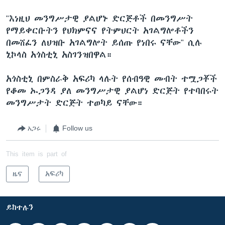
"እነዚህ መንግሥታዊ ያልሆኑ ድርጅቶች በመንግሥት
የማይቀርቡትን የህክምናና የትምህርት አገልግሎቶችን
በመሸፈን ለህዝቡ አገልግሎት ይሰጡ የነበሩ ናቸው" ሲሉ
ኒኮላስ አጎስቲኒ አስገንዝበዋል።
አጎስቲኒ በምስራቅ አፍሪካ ላሉት የሰብዓዊ መብት ተሟጋቾች
የቆመ ኡጋንዳ ያለ መንግሥታዊ ያልሆነ ድርጅት የተባበሩት
መንግሥታት ድርጅት ተወካይ ናቸው።
አጋሩ
Follow us
This item is part of
ዜና
አፍሪካ
ይከተሉን