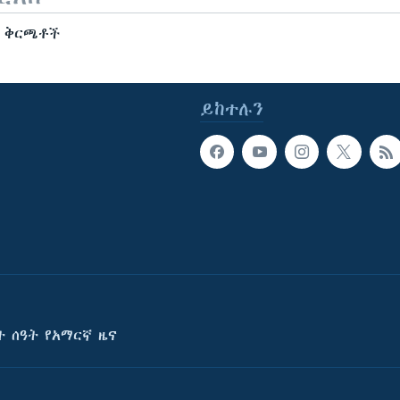
ቦ ቅርጫቶች
ይከተሉን
ት ሰዓት የአማርኛ ዜና