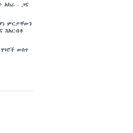
ት አክራ - ጋና
የሆነ ምርታቸውን
ና ከአርብቶ
 ሃገሮች ውስጥ