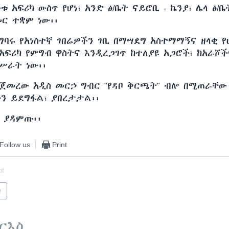
 አፍሪካ ውስጥ የሆነ፣ አንድ ፅ/ቤት ናይሮቢ - ኬንያ፣ ሌላ ፅ/ቤ
መር ተቋም ነው፡፡
ተግባሩ የአነስተኛ ገበሬዎችን ገቢ በማሣደግ አስተማማኝና ዘላቂ 
አፍሪካ የምግብ ዋስትና እንዲረጋገጥ ከተለያዩ አጋሮች፣ ከአራሾች
ሥራት ነው፡፡
የጀመረው አዲስ መርኃ ግብር "የዳቦ ቅርጫት" ብሎ በሚጠራቸው
ችን ይደግፋል፣ ያበረታታል፡፡
ን ያዳምጡ፡፡
Follow us
Print
of
ካ
ርእስ