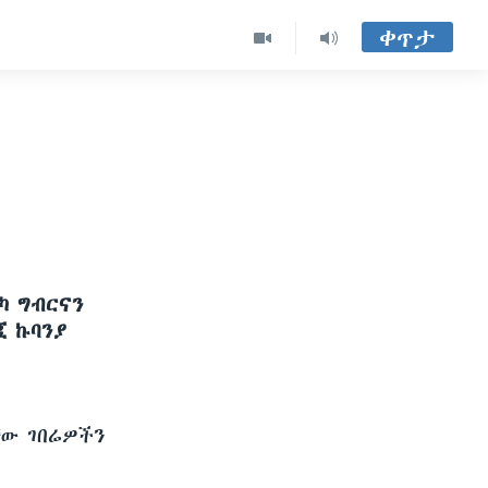
ቀጥታ
ካ ግብርናን
ጂ ኩባንያ
ቸው ገበሬዎችን