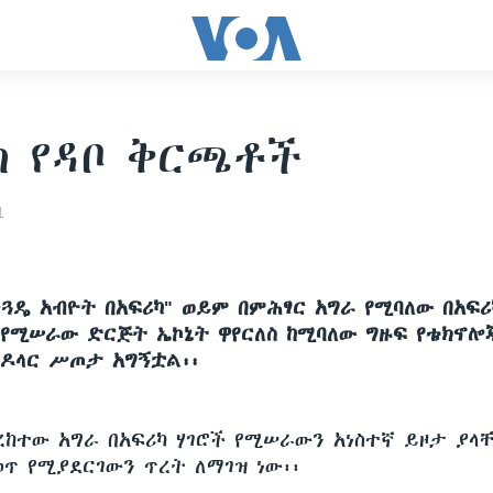
ካ የዳቦ ቅርጫቶች
1
ንጓዴ አብዮት በአፍሪካ" ወይም በምሕፃር አግራ የሚባለው በአፍሪ
 የሚሠራው ድርጅት ኤኮኔት ዋየርለስ ከሚባለው ግዙፍ የቴክኖሎ
 ዶላር ሥጦታ አግኝቷል፡፡
ከተው አግራ በአፍሪካ ሃገሮች የሚሠራውን አነስተኛ ይዞታ ያላ
ጥ የሚያደርገውን ጥረት ለማገዝ ነው፡፡