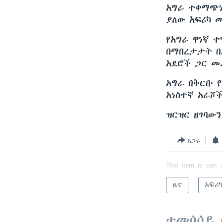
አግራ ተቀማጭነቱ
ያለው አፍሪካ 
የአግራ ዋነኛ 
በማበረታታት በ
አደሮች ጋር መ
አግራ በቅርቡ 
አነስተኛ አራሾ
ዝርዝር ዘገባው
አጋሩ
This item is part 
ዜና
አፍሪ
ተመሳሳይ 