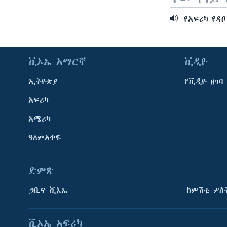
የአፍሪካ የዳ
ቪኦኤ አማርኛ
ቪዲዮ
ኢትዮጵያ
የቪዲዮ ዘገባ
አፍሪካ
አሜሪካ
ዓለምአቀፍ
ድምጽ
ጋቢና ቪኦኤ
ከምሽቱ ሦስ
ቪኦኤ አፍሪካ