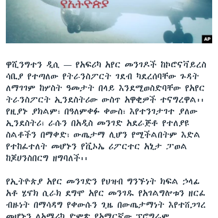
ቋንቋዎች
ዋሺንግተን ዲሲ —
የአፍሪካ አየር መንገዶች ከኮሮናቫይረስ
ሳቢያ የተጣለው የትራንስፖርት ገደብ ካደረሰባቸው ጉዳት
ለማገገም ከሦስት ዓመታት በላይ እንደሚወስድባቸው የአየር
ትራንስፖርት ኢንደስትሪው ውስጥ አዋቂዎች ተናግረዋል፡፡
የዚያኑ ያክልም፣ በዓለምቀፉ ቀውስ፣ እየተንገታገተ ያለው
ኢንደስትሪ፣ ራሱን በአዲስ መንገድ አደራጅቶ የተለያዩ
ስልቶችን በማቀድ፣ ውጤታማ ሊሆን የሚችልበትም እድል
የተከፈተለት መሆኑን የቪኦኤ ሪፖርተር አኒታ ፓወል
ከጆሀንስበርግ ዘግባለች፡፡
የኢትዮጵያ አየር መንገድን የህዝብ ግንኙነት ክፍል ኃላፊ
አቶ ሄኖክ ሲራክ ደግሞ አየር መንገዱ የአገልግሎቱን ዘርፈ
ብዙነት በማሳዳግ የቀውሱን ጊዜ በውጤታማነት እየተሸጋገረ
መሆኑን ለአሜሪካ ድምጽ የአማርኛው ፕሮግራም