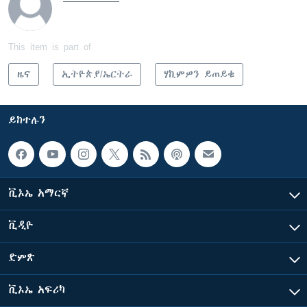
This item is part of
ዜና
ኢትዮጵያ/ኤርትራ
ሃኪምዎን ይጠይቁ
ይከተሉን
ቪኦኤ አማርኛ
ቪዲዮ
ድምጽ
ቪኦኤ አፍሪካ