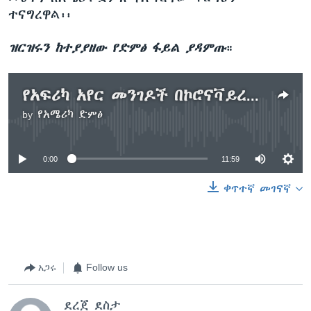
ተናግረዋል፡፡
ዝርዝሩን ከተያያዘው የድምፅ ፋይል ያዳምጡ
።
የአፍሪካ አየር መንገዶች በኮሮናቫይረስ ውስጥ
by
የአሜሪካ ድምፅ
No media source currently available
0:00
11:59
ቀጥተኛ መገናኛ
አጋሩ
Follow us
ደረጀ ደስታ