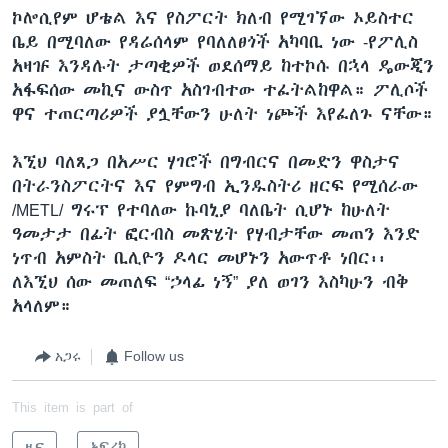
ኮሎሲየም ሆቴል እና የስፖርት ክለብ የሚገኘው ኦይስተር
ቤይ በሚባለው የዳሬሰላም የባለለፀጎች አካባቢ ነው -የፖሊስ
አዛዡ እንዳሉት ታጣቂዎች ወደሰማይ ከተኮሱ በኋላ ዴውጂን
አፋፍሰው መኪና ውስጥ አስገብተው ተፈትልከዋል። ፖሊሶች
ዋና ተጠርጣሪዎች ያሏቸውን ሁለት ነጮች እየፈለጉ ናቸው።
እኚህ ባለጸጋ በአሥር ሃገሮች በግብርና በመድን ዋስታና
በትራንስፖርትና እና የምግብ ኢንዱስትሪ ዘርፍ የሚሰራው
/METL/ ግሩፕ የተባለው ኩባኒያ ባለቤት ሲሆኑ ከሁለት
ዓመታታ በፊት ፎርብስ መጽሄት የሃብታቸው መጠን እንድ
ነጥብ አምስት ቢሊዮን ዶላር መሆኑን አውጥቶ ነበር፡፡
ለእኚህ ሰው መጠለፍ “ኃላፊ ነኝ” ያለ ወገን እስካሁን ብቅ
አላለም።
አጋሩ
Follow us
This item is part of
ዜና
አፍሪካ