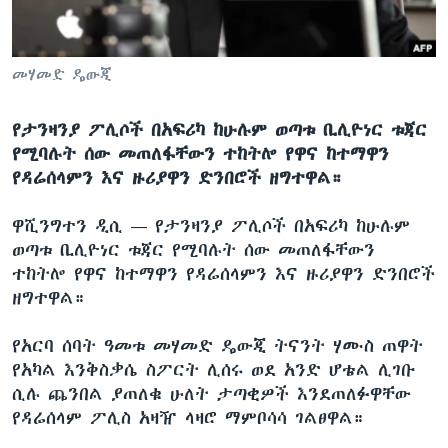
ቋንቋዎች
መሃመድ ዴውጂ
የታንዛንያ ፖሊሶች በአፍሪካ ከሁሉም ወጣቱ ቢሊዮነር ቱጃር
የሚባሉት ሰው መጠለፋቸውን ተከትሎ የዋና ከተማዋን
የዳሬሰላምን እና ዙሪያዋን ድንበሮች ዘግተዋል።
ዋሺንግተን ዲሲ —
የታንዛንያ ፖሊሶች በአፍሪካ ከሁሉም
ወጣቱ ቢሊዮነር ቱጃር የሚባሉት ሰው መጠለፋቸውን
ተከትሎ የዋና ከተማዋን የዳሬሰላምን እና ዙሪያዋን ድንበሮች
ዘግተዋል።
የአርባ ሰባት ዓመቱ መሃመድ ዴውጂ ትናንት ሃሙስ ጠዋት
የአካል እንቅስቃሴ ስፖርት ሊሰሩ ወደ አንድ ሆቴል ሊገቡ
ሲሉ ጨንበል ያጠለቁ ሁለት ታጣቂዎች እንደጠለፉዋቸው
የዳሬሰላም ፖሊስ አዛዥ ላዛሮ ማምቦሳሳ ገልፀዋል።