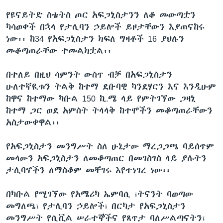
የዩናይትድ ስቴትስ ጦር አፍጋኒስታንን ለቆ መውጣቷን
ካሳወቀች በኋላ የታሊባን ኃይሎች ይዞታቸውን እያጠናከሩ
ነው፡፡ ከ34 የአፍጋኒስታን ክፍለ ግዛቶች 16 ያህሉን
መቆጣጠራቸው ተመልክቷል፡፡
በተለይ በዚህ ሳምንት ውስጥ ብቻ በአፍጋኒስታን
ሁለተኛዪቱን ትልቅ ከተማ ደቡባዊ ካንደሃርን እና እንዲሁም
ከዋና ከተማው ካቡል 150 ኪ.ሜ ላይ የምትገኘው ጋዛኒ
ከተማ ጋር ወደ አምስት ትላላቅ ከተሞችን መቆጣጠራቸውን
አስታውቀዋል፡፡
የአፍጋኒስታን መንግሥት ስለ ሁኔታው ማረጋጋጫ ባይሰጥም
መላውን አፍጋኒስታን ለመቆጣጠር በመገስገስ ላይ ያሉትን
ታሊባኖችን ለማስቆም መቸገሩ እየተነገረ ነው፡፡
በካቡል የሚገኘው የአሜሪካ ኤምባሲ ፣ትናንት ባወጣው
መግለጫ፣ የታሊባን ኃይሎች፣ በርካታ የአፍጋኒስታን
መንግሥት የሲቪል ሠራተኞችና የጸጥታ ባለሥልጣናትን፣