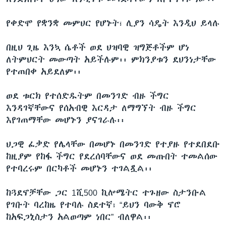
የቀድሞ የቋንቋ መምህር የሆኑት፣ ሊያን ሳዴት እንዲህ ይላሉ
በዚህ ጊዜ እንኳ ሴቶች ወደ ህዝባዊ ዝግጅቶችም ሆነ
ለትምህርት መውጣት አይችሉም፡፡ ምክንያቱን ደህንነታቸው
የተጠበቀ አይደለም፡፡
ወደ ቱርክ የተሰድዱትም በመንገድ ብዙ ችግር
እንዳገኛቸውና የሰአብዊ እርዳታ ለማግኘት ብዙ ችግር
እየገጠማቸው መሆኑን ያናገራሉ፡፡
ህጋዊ ፈቃድ የሌላቸው በመሆኑ በመንገድ የተያዙ የተደበደቡ
ከዚያም የከፋ ችግር የደረሰባቸውና ወደ መጡበት ተመልሰው
የተባረሩም በርካቶች መሆኑን ተገልጿል፡፡
ከጓደኖቻቸው ጋር 1ሺ500 ኪሎሜትር ተጉዘው ስታንቡል
የገቡት ባረከዜ የተባሉ ስደተኛ፣ “ይህን ባውቅ ኖሮ
ከአፍጋኒስታን አልወጣም ነበር” ብለዋል፡፡