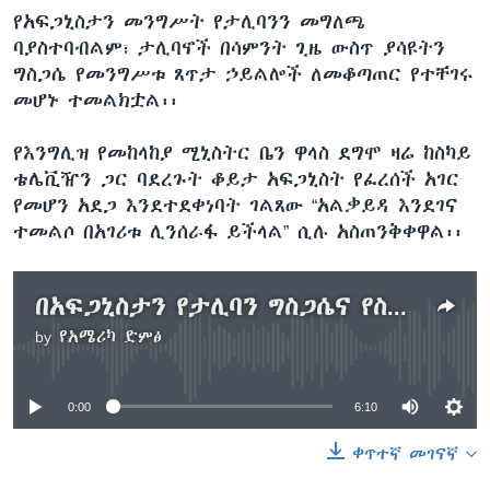
የአፍጋኒስታን መንግሥት የታሊባንን መግለጫ
ባያስተባብልም፣ ታሊባኖች በሳምንት ጊዜ ውስጥ ያሳዩትን
ግስጋሴ የመንግሥቱ ጸጥታ ኃይልሎች ለመቆጣጠር የተቸገሩ
መሆኑ ተመልክቷል፡፡
የእንግሊዝ የመከላከያ ሚኒስትር ቤን ዋላስ ደግሞ ዛሬ ከስካይ
ቴሌቪዥን ጋር ባደረጉት ቆይታ አፍጋኒስት የፈረሰች አገር
የመሆን አደጋ እንደተደቀነባት ገልጸው “አልቃይዳ እንደገና
ተመልሶ በአገሪቱ ሊንሰራፋ ይችላል” ሲሉ አስጠንቅቀዋል፡፡
በአፍጋኒስታን የታሊባን ግስጋሴና የስደተኞች እጣ
by
የአሜሪካ ድምፅ
No media source currently available
0:00
6:10
ቀጥተኛ መገናኛ