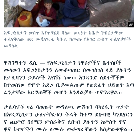
ቋንቋዎች
አፍጋኒስታን ውስጥ እየተካሄደ ባለው ጦርነት ከቤት ንብረታቸው
ተፈናቅለው ወደ መዲናዪቱ ካቡል ከመጡ የአገር ውስጥ ተፈናቃዮች
መካከል
ዋሽንግተን ዲሲ —
የአፍጋኒስታን ነዋሪዎችና ቤተሰቦች
መላውን አፍጋኒስታንን ለመቆጣጠር በመገስገስ ላይ ያሉትን
የታሊባንን ኃይሎች እየሸሹ ነው፡፡ አንዳንድ ስደተኞችም
ከተወሰነው የሞት አደጋ ቢያመልጡም የወደፊት ህይወት እጣ
ፈንታቸው እርግጠኞች መሆን እንዳልቻሉ ተናግረዋል፡፡
ታሊባኖች ዛሬ ባወጡት መግለጫ ምሽቱን ባካሄዱት ጥቃት
በአፍጋኒስታን ሁለተኛዪቱን ትልቅ ከተማ ደቡባዊ ካንደሃርን
ና ጨምሮ በሰሜን ምስራቅና ደቡብ ያሉትን አምስት ዋና
ዋና ከተሞችን ሙሉ ለሙሉ መቆጣራቸውን አስታውቀዋል፡፡