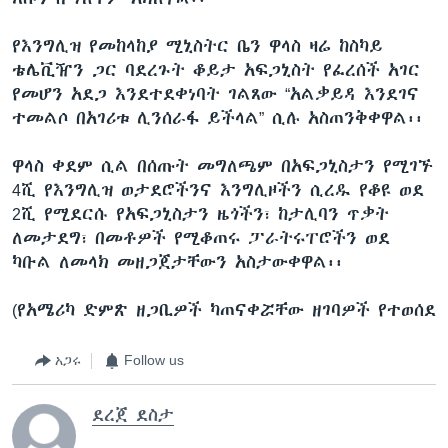
የእንግሊዝ የመከላከያ ሚኒስትር ቤን ዋላስ ዛሬ ከስካይ
ቴሌቪዥን ጋር ባደረጉት ቆይታ አፍጋኒስት የፈረሰች አገር
የመሆን አደጋ እንደተደቀነባት ገልጸው “አልቃይዳ እንደገና
ተመልሶ በአገሪቱ ሊንሰራፋ ይችላል” ሲሉ አስጠንቅቀዋል፡፡
ዋላስ ቀደም ሲል በሰጡት መግለጫም በአፍጋኒስታን የሚገኙ
4ሺ የእንግሊዝ ወታደሮችንና እንግሊዞችን ሲረዱ የቆዩ ወደ
2ሺ የሚደርሱ የአፍጋኒስታን ዜጎችን፣ ከታሊባን ጥቃት
ለመታደግ፣ በመቶዎች የሚቆጠሩ ፓራትሩፐሮችን ወደ
ካቡል ለመላክ መዘጋጀታቸውን አስታውቀዋል፡፡
(የአሜሪካ ድምጽ ዘጋቢዎች ካጠናቀሯቸው ዘገባዎች የተወሰደ
አጋሩ
Follow us
ደረጀ ደስታ