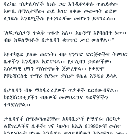
ባረካዚ ፣በታሊባኖች ከነሱ ጋር እንዲቀላቀሉ ተጠይቀው
እምቢ በማለታቸው፣ ወይ አገር ለቀው መውጣት ወይም
ሊገደሉ እንደሚችሉ የተነገራቸው መሆኑን ይናገራሉ፡፡
“አፍጋኒስታን ትልቅ ጥፋት አለ፡፡ አሁንማ እየባሰበት ነው፡፡
ብዙ ክፍለግዛቶች በታሊባን ቁጥጥር ሥር ውለዋል፡፡”
እየተካሄደ ያለው ጦርነት፣ ብዙ የንግድ ድርጅቶችና ትምህር
ቤቶችን እንዲዘጉ አድርጓል፡፡ የታሊባን ኃይሎችም፣
እስላማዊ ህግን ማስተዋወቅ ጀምረዋል፡፡ የቀድሞ
የዩኒቭርስቲ ተማሪ የሆነው ቃሲም ዩሴፊ እንዲህ ይላል
በታሊባን ብዙ ማስፋራሪያዎች ጥቃቶች ደርሰውብናል፡፡
ከዩኒቨርስቲያችን ብዙዎቹ መምህራንና ጓደኞቻችን
ተገድለዋል፡፡
ታሊባኖች በሚቆጣጠሯቸው አካባቢዎች የሚኖሩ፣ በርካታ
ልጃገረዶችና ሴቶች፣ ገና ካሁኑ፣ እኤአ በ1990ዎቹ ውስጥ
እንደነበሩት ሆነው እንዲኖሩ መገደዳቸውን እየተናገሩ ነው፡፡