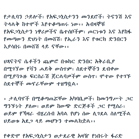
የታሊባን ኃይሎች፣ የአፍጋኒስታንን መንደሮች፣ ትናንሽ እና
ትላልቅ ከተሞች እየተቆጣጠሩ ነው፡፡ አብዛኞቹ
የአፍጋኒስታን ነዋሪዎችና ቤተሰቦችም፣ ጦርነቱን እና እየከፋ
የመጣውን ድህነት በመሸሽ፣ የኢራን እና የቱርክ ድንበርን
እያሳበሩ በመሸሽ ላይ ናቸው፡፡
ህጻናትና ሴቶችን ጨምሮ በቱክር ድንበር አቅራቢያ
በሚገኘው የቫን ሐይቅ ውስጥም፣ ስደተኞችን ደብቀው
በሚያጓጉዙ ፍርስራሽ ጀርልባዎችም ውስጥ፣ ሞተው የተገኙ
ስደተኞች መኖራቸውም ተዘግቧል፡
፡ ታሊባኖች በሚቆጣጠሯቸው አካባቢዎች፣ ከመንግሥት ጋር
ግንኙነት ያለው፣ ወይም ከውጭ ድርጅቶች ጋር የሚሰራ፣
ወይም የኻዛራ ብሄረሰብ አባል የሆነ ሰው ሊገደል ስለሚችል
ህይወቱ አደጋ ላይ መሆኑን ተመልክቷል፡፡
የቀድሞ የአፍጋኒስታን ወታደራዊ አዛዥ የነበሩት ፋሪድ