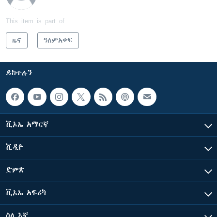
This item is part of
ዜና
ዓለምአቀፍ
ይከተሉን
ቪኦኤ አማርኛ
ቪዲዮ
ድምጽ
ቪኦኤ አፍሪካ
ስለ እኛ