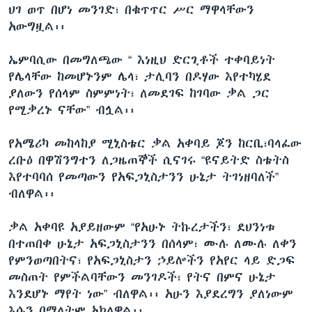
ህገ ወጥ በሆነ መንገድ፣ በቁጥጥር ሥር ማዋላቸውን
አውግዟል፡፡
ኤምባሲው በመግለጫው “ እነዚህ ድርጊቶች ተቀባይነት
የሌላቸው ከመሆኑንም ሌላ፣ ታሊባን በዶሃው እየተካሄደ
ያለውን የሰላም ስምምነት፣ ለመደገፍ ከገባው ቃል ጋር
የሚቃረኑ ናቸው” ብሏል፡፡
የአሜሪካ መከላከያ ሚኒስቴር ቃል አቀባይ ጆን ከርቢ፣ባላፈው
ረቡዕ በዋሽንግተን ለጋዜጠኞች ሲናገሩ “ዩናይትድ ስቴትስ
እየተባባሰ የመጣውን የአፍጋኒስታንን ሁኔታ ትገነዘባለች”
ብለዋል፡፡
ቃል አቀባዩ አያይዘውም “የአሁኑ ትኩረታችን፣ ደህንነቱ
በተጠበቀ ሁኔታ አፍጋኒስታንን በሰላም፣ ሙሉ ለሙሉ ለቀን
የምንወጣበትና፣ የአፍጋኒስታን ኃይሎችን የአየር ላይ ድጋፍ
መስጠት የምችልባቸውን መንገዶች፣ የትና በምና ሁኔታ
እንደሆኑ ማየት ነው” ብለዋል፡፡ አሁን እያደረግን ያለነውም
እሱን በማለትም አክለዋል፡፡