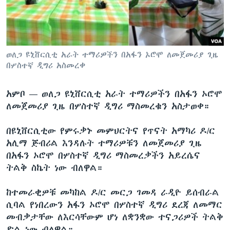
ቋንቋዎች
ወለጋ ዩኒቨርሲቲ አራት ተማሪዎችን በአፋን ኦሮሞ ለመጀመሪያ ጊዜ
በሦስተኛ ዲግሪ አስመረቀ
አምቦ —
ወለጋ ዩኒቨርሲቲ አራት ተማሪዎችን በአፋን ኦሮሞ
ለመጀመሪያ ጊዜ በሦስተኛ ዲግሪ ማስመረቁን አስታወቀ።
በዩኒቨርሲቲው የምሩቃኑ መምህርትና የጥናት አማካሪ ዶ/ር
አሊማ ጅብሪል እንዳሉት ተማሪዎቹን ለመጀመሪያ ጊዜ
በአፋን ኦሮሞ በሦስተኛ ዲግሪ ማስመረቃችን አይረሴና
ትልቅ ስኬት ነው ብለዋል።
ከተመራቂዎቹ መካከል ዶ/ር መርጋ ገመዳ ራዲዮ ይሰብራል
ሲባል የነበረውን አፋን ኦሮሞ በሦስተኛ ዲግሪ ደረጃ ለመማር
መብቃታቸው ለእርሳቸውም ሆነ ለቋንቋው ተናጋሪዎች ትልቅ
ድል ነው ብለዋል።