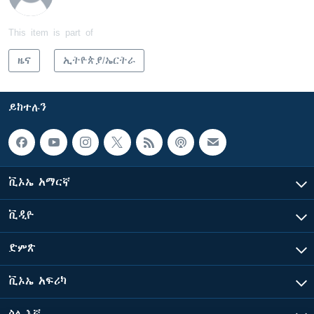
This item is part of
ዜና
ኢትዮጵያ/ኤርትራ
ይከተሉን
ቪኦኤ አማርኛ
ቪዲዮ
ድምጽ
ቪኦኤ አፍሪካ
ስለ እኛ