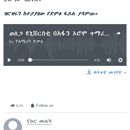
ዝርዝሩን ከተያያዘው የድምፅ ፋይል ያዳምጡ።
ወለጋ ዩኒቨርስቲ በአፋን ኦሮሞ ተማሪዎችን አስመረቀ
by
የአሜሪካ ድምፅ
No media source currently available
0:00
4:31
ቀጥተኛ መገናኛ
አጋሩ
Follow us
ናኮር መልካ