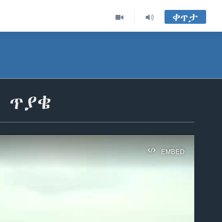
ቀጥታ
 ጥያቄ
EMBED