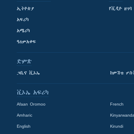
ኢትዮጵያ
የቪዲዮ ዘገባ
አፍሪካ
አሜሪካ
ዓለምአቀፍ
ድምጽ
ጋቢና ቪኦኤ
ከምሽቱ ሦስ
ቪኦኤ አፍሪካ
Afaan Oromoo
French
Amharic
Kinyarwand
English
Kirundi
Learning English