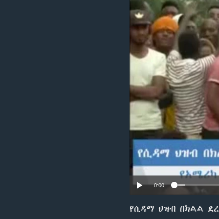
0:00
የሲዳማ ህዝብ በክልል ደ