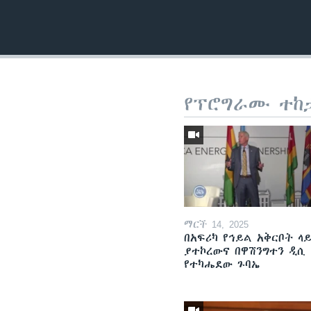
የፕሮግራሙ ተከ
ማርች 14, 2025
በአፍሪካ የኅይል አቅርቦት ላ
ያተኮረውና በዋሽንግተን ዲሲ
የተካሔደው ጉባኤ