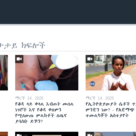
ታታይ ክፍሎች
ማርች 14, 2025
ማርች 14, 2025
ይ
የቆዳ ላይ ቀላል እብጠት መሰል
የኢትዮጵያውያት ሴቶች ጥ
ነገሮች እና የቆዳ ቀለምን
ምንድን ነው? - የአድማጭ
የሚለውጡ ምልክቶች ለጤና
ተመልካቾች አስተያየት
ያሳስቡ ይኾን?