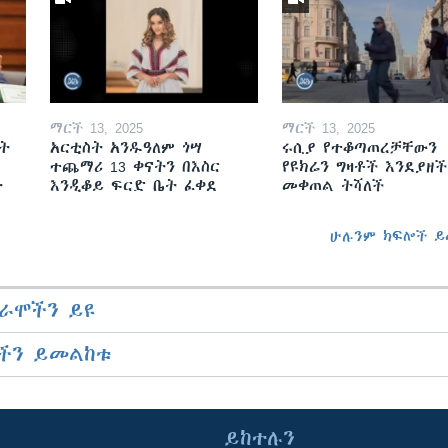
ማርች 13, 2025
ማርች 13, 2025
ት
አርቲስት አንዱዓለም ጎሣ
ሩሲያ የተቆጣጠረቻቸውን
ተጨማሪ 13 ቀናትን በእስር
የዩክሬን ግዛቶች እንደያዘች
ት
እንዲቆይ ፍርድ ቤት ፈቀደ
መቀጠል ትሻለች
ሁሉንም ክፍሎች ይ
ራሞችን ይዩ
ችን ይመልከቱ
ይከተሉን