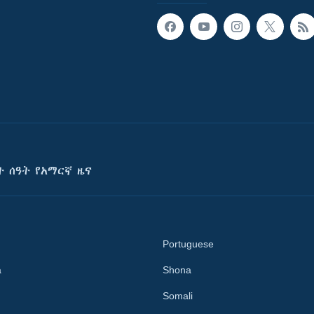
ት ሰዓት የአማርኛ ዜና
Portuguese
a
Shona
Somali