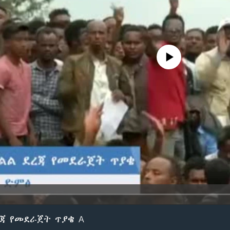
No media source currently avail
ረጃ የመደራጀት ጥያቄ A