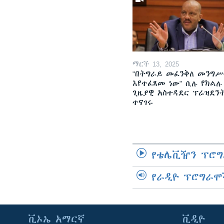
ማርች 13, 2025
"በትግራይ መፈንቅለ መንግሥ
እየተፈጸመ ነው" ሲሉ የክልሉ
ጊዜያዊ አስተዳደር ፕሬዝደን
ተናገሩ
የቴሌቪዥን ፕሮግ
የራዲዮ ፕሮግራሞ
ቪኦኤ አማርኛ
ቪዲዮ