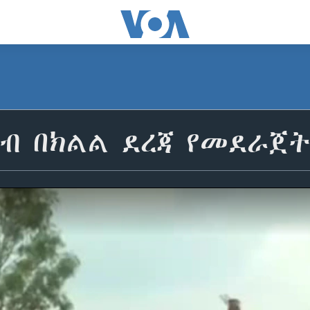
ዝብ በክልል ደረጃ የመደራጀት