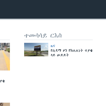
ተመሳሳይ ርእስ
ዜና
የሲዳማ ዞን የክልልነት ጥያቄ
ላይ ውይይት
ያቄ