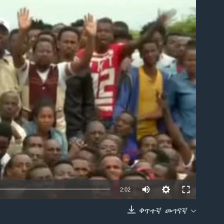
able
2:02
ቀጥተኛ መገናኛ
EMBED