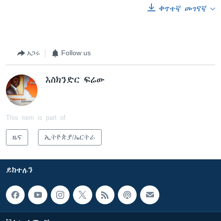
ቀጥተኛ መገናኛ
አጋሩ
Follow us
እስክንድር ፍሬው
This item is part of
ዜና
ኢትዮጵያ/ኤርትራ
ይከተሉን