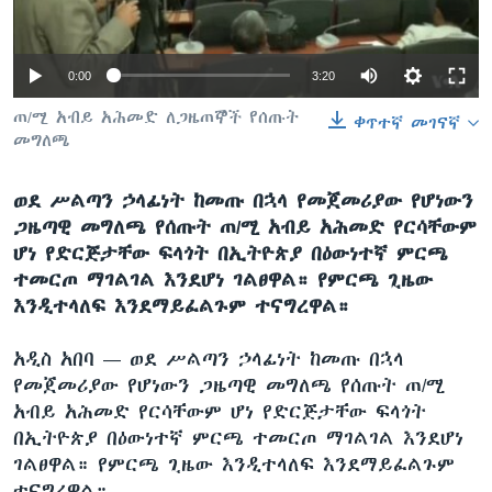
0:00
3:20
ቋንቋዎች
ጠ/ሚ አብይ አሕመድ ለጋዜጠኞች የሰጡት
ቀጥተኛ መገናኛ
መግለጫ
ወደ ሥልጣን ኃላፊነት ከመጡ በኋላ የመጀመሪያው የሆነውን
ጋዜጣዊ መግለጫ የሰጡት ጠ/ሚ አብይ አሕመድ የርሳቸውም
ሆነ የድርጅታቸው ፍላጎት በኢትዮጵያ በዕውነተኛ ምርጫ
ተመርጦ ማገልገል እንደሆነ ገልፀዋል። የምርጫ ጊዜው
እንዲተላለፍ እንደማይፈልጉም ተናግረዋል።
አዲስ አበባ —
ወደ ሥልጣን ኃላፊነት ከመጡ በኋላ
የመጀመሪያው የሆነውን ጋዜጣዊ መግለጫ የሰጡት ጠ/ሚ
አብይ አሕመድ የርሳቸውም ሆነ የድርጅታቸው ፍላጎት
በኢትዮጵያ በዕውነተኛ ምርጫ ተመርጦ ማገልገል እንደሆነ
ገልፀዋል። የምርጫ ጊዜው እንዲተላለፍ እንደማይፈልጉም
ተናግረዋል።