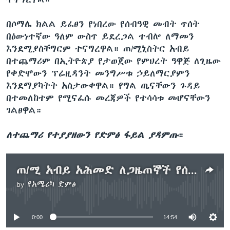
በሶማሌ ክልል ይፈፀን የነበረው የሰብዓዊ መብት ጥሰት
በዕውነተኛው ዓለም ውስጥ ይደረጋል ተብሎ ለማመን
እንደሚያስቸግርም ተናግረዋል። ጠ/ሚኒስትር አብይ
በተጨማሪም በኢትዮጵያ የታወጀው የምህረት ዓዋጅ ለጊዜው
የቀድሞውን ፕሬዚዳንት መንግሥቱ ኃይለማርያምን
እንደማያካትት አስታውቀዋል። የግል ጤናቸውን ጉዳይ
በተመለከተም የሚናፈሱ መረጃዎች የተሳሳቱ መሆናቸውን
ገልፀዋል።
ለተጨማሪ የተያያዘውን የድምፅ ፋይል ያዳምጡ
።
ጠ/ሚ አብይ አሕመድ ለጋዜጠኞች የሰጡት መግለጫ
by
የአሜሪካ ድምፅ
No media source currently available
0:00
14:54