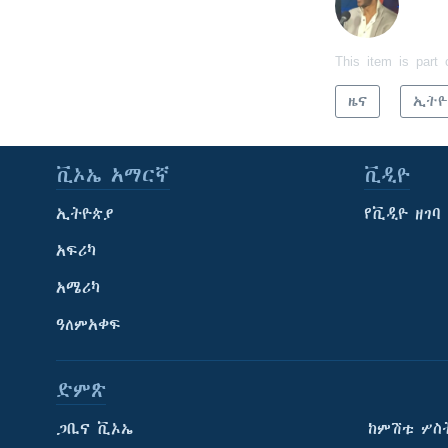
This item is part 
ዜና
ኢትዮ
ቪኦኤ አማርኛ
ቪዲዮ
ኢትዮጵያ
የቪዲዮ ዘገባ
አፍሪካ
አሜሪካ
ዓለምአቀፍ
ድምጽ
ጋቢና ቪኦኤ
ከምሽቱ ሦስ