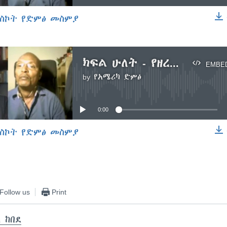
ስኮት የድምፅ መስምያ
EMBED
ክፍል ሁለት - የዘረመል ጥናት እና ምርምር እና የሕክምናው ዓለም
EMBE
by
የአሜሪካ ድምፅ
No media source currently available
0:00
ስኮት የድምፅ መስምያ
EMBED
Follow us
Print
 ከበደ