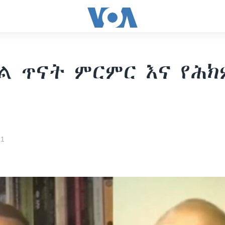
ል ጥናት ምርምር እና የሕ
21