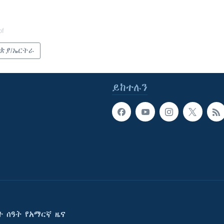
of
ጵያ/ኤርትራ
ይከተሉን
ት ሰዓት የአማርኛ ዜና