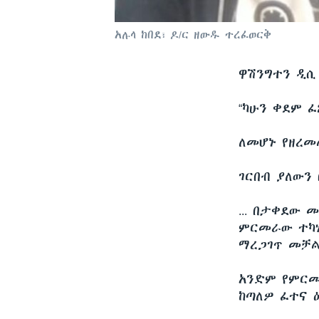
አሉላ ከበደ፣ ዶ/ር ዘውዱ ተረፈወርቅ
ዋሽንግተን ዲሲ
“ካሁን ቀደም 
ለመሆኑ የዘረመ
ገርበብ ያለውን 
... በታቀደው
ምርመራው ተካሂ
ማረጋገጥ መቻል
አንድም የምርመ
ከጣለዎ ፈተና 