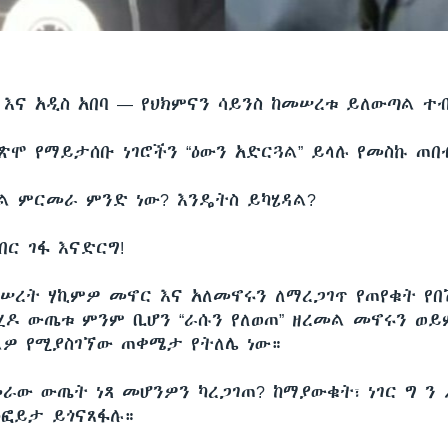
 እና አዲስ አበባ —
የህክምናን ሳይንስ ከመሠረቱ ይለውጣል ተ
ፈጽሞ የማይታሰቡ ነገሮችን “ዕውን አድርጓል” ይላሉ የመስኩ ጠበ
ል ምርመራ ምንድ ነው? እንዴትስ ይካሄዳል?
በር ገፋ እናድርግ!
 መሠረት ሃኪምዎ መኖር እና አለመኖሩን ለማረጋገጥ የጠየቁት የበ
ዶ ውጤቱ ምንም ቢሆን “ራሱን የለወጠ” ዘረመል መኖሩን ወይ
ዎ የሚያስገኘው ጠቀሜታ የትለሌ ነው።
ራው ውጤት ነጻ መሆንዎን ካረጋገጠ? ከማያውቁት፣ ነገር ግ ን
ዕፎይታ ይጎናጸፋሉ።