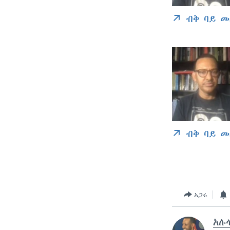
ብቅ ባይ መ
ብቅ ባይ መ
አጋሩ
አሉላ