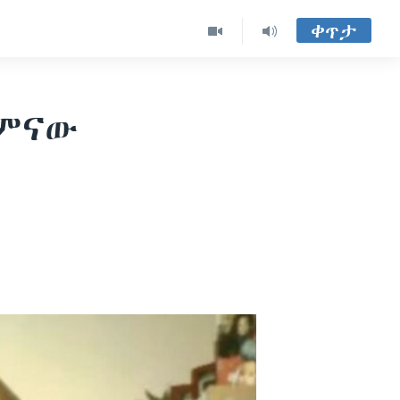
ቀጥታ
ክምናው