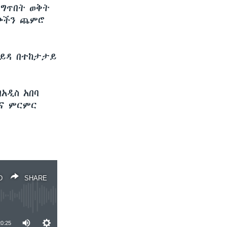
ጋግጥበት ወቅት
ራጮችን ጨምሮ
ፋይዳ በተከታታይ
አዲስ አበባ
እና ምርምር
D
SHARE
20:25