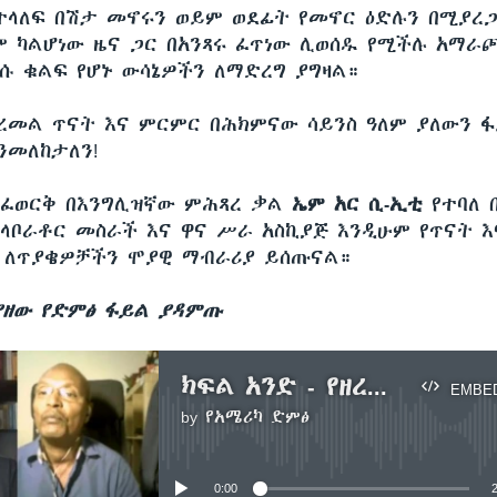
ሚተላለፍ በሽታ መኖሩን ወይም ወደፊት የመኖር ዕድሉን በሚያረ
ም ካልሆነው ዜና ጋር በአንጻሩ ፈጥነው ሊወሰዱ የሚችሉ አማ
ረሱ ቁልፍ የሆኑ ውሳኔዎችን ለማድረግ ያግዛል።
ረመል ጥናት እና ምርምር በሕክምናው ሳይንስ ዓለም ያለውን 
ንመለከታለን!
ረፈወርቅ በእንግሊዝኛው ምሕጻረ ቃል
ኤም አር ሲ
-
ኢቲ
የተባለ በ
 ላቦራቶር መስራች እና ዋና ሥራ አስኪያጅ እንዲሁም የጥናት 
 ለጥያቄዎቻችን ሞያዊ ማብራሪያ ይሰጡናል።
ያዘው የድምፅ ፋይል ያዳምጡ
ክፍል አንድ - የዘረመል ጥናት እና ምርምር እና የሕክምናው ዓለም
EMBE
by
የአሜሪካ ድምፅ
No media source currently available
0:00