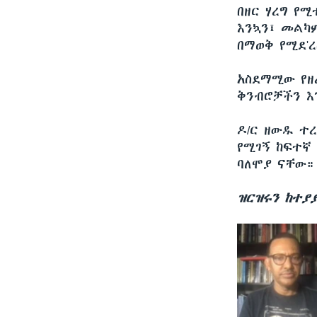
በዘር ሃረግ የ
እንኳን፤ መልካ
በማወቅ የሚደ'
አስደማሚው የዘ
ቅንብሮቻችን እ
ዶ/ር ዘውዱ ተ
የሚገኝ ከፍተኛ
ባለሞያ ናቸው።
ዝርዝሩን ከተያ