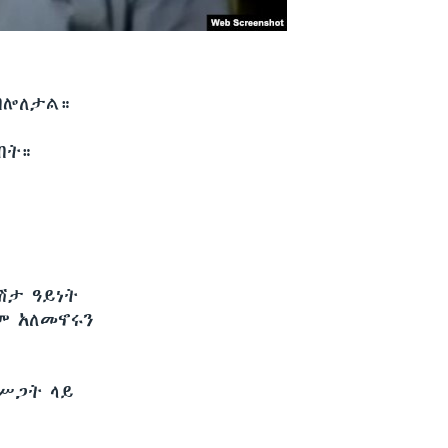
ብሎለታል።
ብት።
ሽታ ዓይነት
ም አለመኖሩን
 ሥጋት ላይ