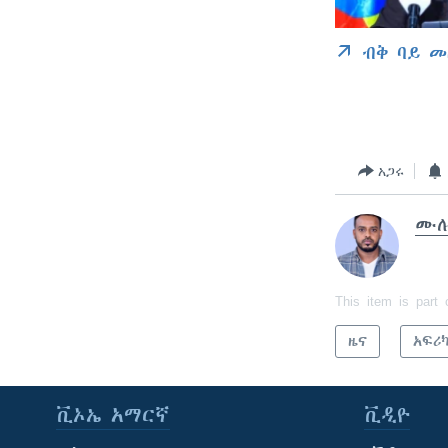
ብቅ ባይ መ
አጋሩ
ሙሉ
This item is part 
ዜና
አፍሪ
ቪኦኤ አማርኛ
ቪዲዮ