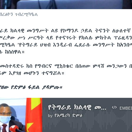
ብረፅዮን ገብረሚካዔል
ራይ ክልላዊ መንግሥት ልዩ የኮማንዶ ኃይል ትናንት ለሁለተኛ
ምረቃው ሥነ ሥርዓት ላይ የተናገሩት የክልሉ ምክትል ፕሬዚዳን
ረሚካዔል “የትግራይ ህዝብ እንዲራብ ፌደራሉ መንግሥት ከአንበ
ሉ ከስሰዋል።
 መስተዳድሩ ክስ የግብርና ሚኒስቴር በሰጠው ምላሽ መንጋውን 
ዛሬም እያገዘ መሆኑን ተናግሯል።
ያዘው የድምፅ ፋይል ያዳምጡ።
የትግራይ ክልላዊ መንግሥት ልዩ የኮማንዶ ኃይል አስመረቀ
EMBE
by
የአሜሪካ ድምፅ
No media source currently available