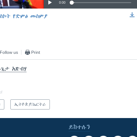
0:00
ስኮት የድምፅ መስምያ
EMBED
Follow us
Print
ጌታ አጽብሃ
of
ካ
ኢትዮጵያ/ኤርትራ
ይከተሉን