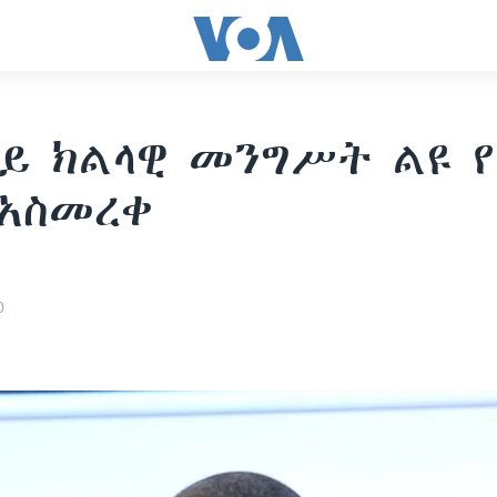
ይ ክልላዊ መንግሥት ልዩ 
አስመረቀ
0