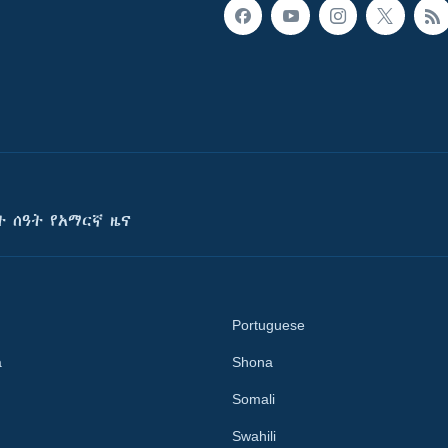
ት ሰዓት የአማርኛ ዜና
Portuguese
a
Shona
Somali
Swahili