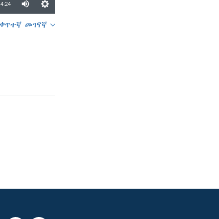
4:24
ቀጥተኛ መገናኛ
SHARE