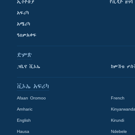
ኢትዮጵያ
የቪዲዮ ዘገባ
አፍሪካ
አሜሪካ
ዓለምአቀፍ
ድምጽ
ጋቢና ቪኦኤ
ከምሽቱ ሦስ
ቪኦኤ አፍሪካ
Afaan Oromoo
French
Amharic
Kinyarwand
English
Kirundi
Learning English
Hausa
Ndebele