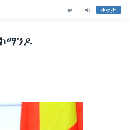
ቀጥታ
የኮማንዶ