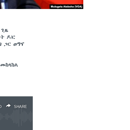
 ጊዜ
ት ዶ/ር
ጣ ጋር ወግኖ
በመከላከል
D
SHARE