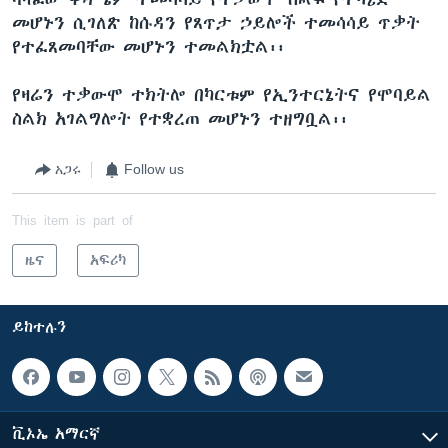
መሆኑን ሲገለጽ ከሱዳን የጸጥታ ኃይሎች ተመሳሳይ ጥቃት
የተፈጸመባቸው መሆኑን ተመልክቷል፡፡
የዛሬን ተቃውሞ ተክትሎ በካርቱም የኢንተርኔትና የሞባይል
ስልክ አገልግሎት የተቋረጠ መሆኑን ተዘግቧል፡፡
አጋሩ
Follow us
This item is part of
ዜና
አፍሪካ
ይከተሉን
ቪኦኤ አማርኛ