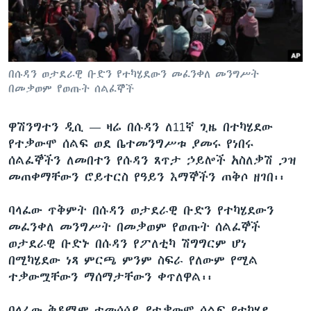
ቋንቋዎች
በሱዳን ወታደራዊ ቡድን የተካሄደውን መፈንቀለ መንግሥት
በመቃወም የወጡት ሰልፈኞች
ዋሽንግተን ዲሲ —
ዛሬ በሱዳን ለ11ኛ ጊዜ በተካሄደው
የተቃውሞ ሰልፍ ወደ ቤተመንግሥቱ ያመሩ የነበሩ
ሰልፈኞችን ለመበተን የሱዳን ጸጥታ ኃይሎች አስለቃሽ ጋዝ
መጠቀማቸውን ሮይተርስ የዓይን እማኞችን ጠቅሶ ዘገበ፡፡
ባላፈው ጥቅምት በሱዳን ወታደራዊ ቡድን የተካሄደውን
መፈንቀለ መንግሥት በመቃወም የወጡት ሰልፈኞች
ወታደራዊ ቡድኑ በሱዳን የፖለቲካ ሽግግርም ሆነ
በሚካሄደው ነጻ ምርጫ ምንም ስፍራ የለውም የሚል
ተቃውሟቸውን ማሰማታቸውን ቀጥለዋል፡፡
ባላፈው ቅዳሜም ተመሳሳይ የተቃውሞ ሰልፍ የተካሄደ