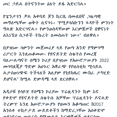
ጦር ኃይል በትናንትው ዕለት ይፋ አድርጓል።
የፔንታጎን ቃል አቀባይ ጆን ኪርቢ በመደበኛ ጋዜጣዊ
መግለጫቸው ወቅት ሲናገሩ፡ “የሚያሳስቡንን ጉዳዮች ምንነት
ግልጽ አድርገናል። የምንወስዳቸውም እርምጃዎች በዋናነት
ለእነኚህ ስጋቶች ትኩረት ለመስጠት ነው።” ብለዋል።
በያዝነው ሳምንት መጀመሪያ ላይ የወጣ አንድ የግምገማ
ሪፖርት እንደጠቆመው፣ የዩናይትድ ስቴትስ የመረጃ
ባለሥልጣናት ሰሜን ኮሪያ በያዝነው የአውሮፓውያኑ 2022
መገባደጂያ ግድም አህጉር አቋራጭ የቦለስቲክ ሚሳይል
ልታስወነጭፍ ትችላለች አለያም የኒዩክሌር ሙከራ ታካሂድ
ይሆናል” ከሚል ድምዳሜ ላይ ደርሰዋል።
አዲሶቹ ሃሳቦቿ የሰሜን ኮሪያው ፕሬዚዳንት ኪም እና
የቀድሞ የዩናይትድ ስቴትሱ አቻቸው ፕሬዚዳንት ዶናልድ
ትረምፕ እንደ አውሮፓውያኑ የዘመን አቆጣጠር ከ2017
አንስቶ ተከታታይ ውይይቶችን ከማድረጋቸው አስቀድሞ
ወደነበረው ውጥረት የሚመልሱ እርምጃዎች ተደርገው