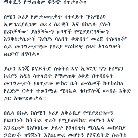
ማቀዷን የሚጠቁም ፍንጭ ሰጥታለች።
ሰሜን ኮሪያ የምታመጥቃት ሳተላይት "የአሜሪካ
ኢምፔሪያሊዝም ወራሪ ሰራዊት እና በክልሉ ያሉት
ሸሪኮቻቸው” ያለቻቸውን ወገኖች የሚያደርጓቸውን
እንቅስቃሴዎች "እየሆነ ባለበት ቅጽበት” መረጃ ትሰጣለች”
ሲል መንግሥታዊው የኮሪያ ማዕከላዊ የዜና አገልግሎት
ጨምሮ ዘግቧል።
ይሁን እንጂ ዩናይትድ ስቴትስ እና አጋሮቿ ግን የሰሜን
ኮሪያን አዲስ ሳተላይት የማምጠቅ ዕቅድ በተባበሩት
መንግሥታት የፀጥታው ምክር ቤት ውሳኔዎች ከተከለከለ
የረጅም ርቀት ተወንጫፊ ሚሳኤል ቴክኖሎጂ ሙከራ እቅድ
ጋር አዛምደውታል።
በሌላ በኩል ከሰሜን ኮሪያ አቅራቢያ የሚያደርገውን
የደህንነት ክትትል ጥረት የሚያጠናክር መሆኑን እና
እንዲሁም በአካባቢው ያሉት የቦላስቲክ ሚሳኤል መከላከያ
ኃይሎች ዝግጁነት እየጨመረ መሆኑን የዩናይትድ ስቴትስ