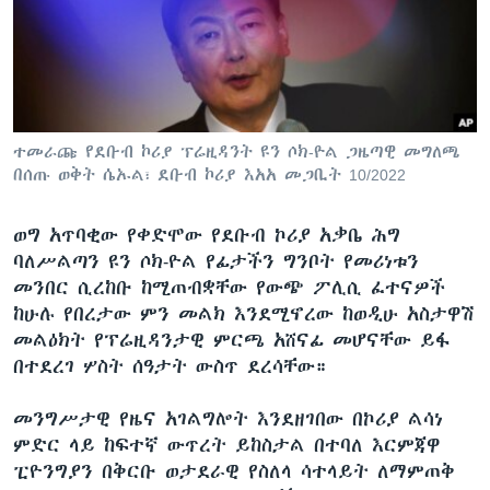
ቋንቋዎች
ተመራጩ የደቡብ ኮሪያ ፕሬዚዳንት ዩን ሶክ-ዮል ጋዜጣዊ መግለጫ
በሰጡ ወቅት ሴኡል፣ ደቡብ ኮሪያ እአአ መጋቢት 10/2022
ወግ አጥባቂው የቀድሞው የደቡብ ኮሪያ አቃቤ ሕግ
ባለሥልጣን ዩን ሶክ-ዮል የፊታችን ግንቦት የመሪነቱን
መንበር ሲረከቡ ከሚጠብቋቸው የውጭ ፖሊሲ ፈተናዎች
ከሁሉ የበረታው ምን መልክ እንደሚኖረው ከወዲሁ አስታዋሽ
መልዕክት የፕሬዚዳንታዊ ምርጫ አሸናፊ መሆናቸው ይፋ
በተደረገ ሦስት ሰዓታት ውስጥ ደረሳቸው።
መንግሥታዊ የዜና አገልግሎት እንደዘገበው በኮሪያ ልሳነ
ምድር ላይ ከፍተኛ ውጥረት ይከስታል በተባለ እርምጃዋ
ፒዮንግያን በቅርቡ ወታደራዊ የስለላ ሳተላይት ለማምጠቅ