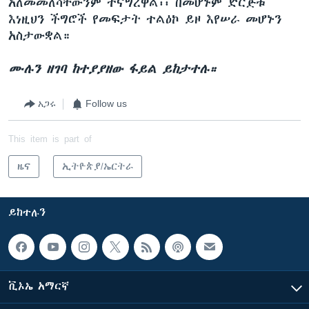
አለመመለሳቸውንም ተናግረዋል፡፡ በመሆኑም ድርጅቱ
እነዚህን ችግሮች የመፍታት ተልዕኮ ይዞ እየሠራ መሆኑን
አስታውቋል።
ሙሉን ዘገባ ከተያያዘው ፋይል ይከታተሉ።
አጋሩ
Follow us
This item is part of
ዜና
ኢትዮጵያ/ኤርትራ
ይከተሉን
ቪኦኤ አማርኛ