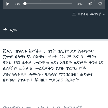
0:00
59:58
ቀጥተኛ መገናኛ
ቋንቋዎች
አጋሩ
ቪኦኤ በየዕለቱ ከምሽቱ 3 ሰዓት በኢትዮጵያ አቆጣጠር
ጀምሮ በአማርኛ፣ በአጭር ሞገድ 22፣ 25 እና 31 ሜትር
ባንድ የ60 ደቂቃ ሥርጭቱ ዜና፣ አበይት ዜናዎች ትንታኔና
ሌሎችም ወቅታዊ መረጃዎችን የያዙ ፕሮግራሞች
ያስተላልፋል። ሐሙስ፡- ባሕልና ማኅበረሰብ፣ ሕይወት
በቀበሌ፣ የተፈጥሮ አካባቢ፣ ሣይንስና ሕይወት