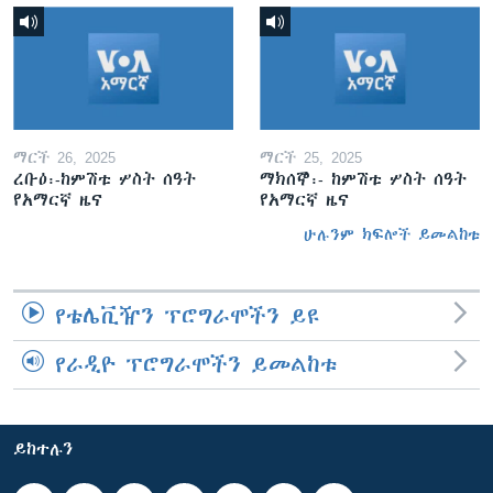
ማርች 26, 2025
ማርች 25, 2025
ረቡዕ፡-ከምሽቱ ሦስት ሰዓት
ማክሰኞ፡- ከምሽቱ ሦስት ሰዓት
የአማርኛ ዜና
የአማርኛ ዜና
ሁሉንም ክፍሎች ይመልከቱ
የቴሌቪዥን ፕሮግራሞችን ይዩ
የራዲዮ ፕሮግራሞችን ይመልከቱ
ይከተሉን