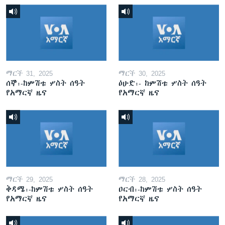
ማርች 31, 2025
ማርች 30, 2025
ሰኞ፡-ከምሽቱ ሦስት ሰዓት
ዕሁድ፡- ከምሽቱ ሦስት ሰዓት
የአማርኛ ዜና
የአማርኛ ዜና
ማርች 29, 2025
ማርች 28, 2025
ቅዳሜ፡-ከምሽቱ ሦስት ሰዓት
ዐርብ፡-ከምሽቱ ሦስት ሰዓት
የአማርኛ ዜና
የአማርኛ ዜና