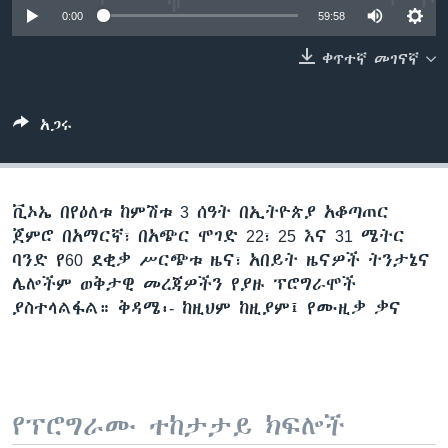
0:00
59:58
ቀጥተኛ መገናኛ
ቋንቋዎች
አጋሩ
ቪኦኤ በየዕለቱ ከምሽቱ 3 ሰዓት በኢትዮጵያ አቆጣጠር
ጀምሮ በአማርኛ፣ በአጭር ሞገድ 22፣ 25 እና 31 ሜትር
ባንድ የ60 ደቂቃ ሥርጭቱ ዜና፣ አበይት ዜናዎች ትንታኔና
ሌሎችም ወቅታዊ መረጃዎችን የያዙ ፕሮግራሞች
ያስተላልፋል። ቅዳሜ፡- ከዚህም ከዚያም፤ የሙዚቃ ቃና
የፕሮግራሙ ተከታታይ ክፍሎች