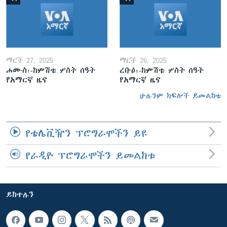
ማርች 27, 2025
ማርች 26, 2025
ሐሙስ፡-ከምሽቱ ሦስት ሰዓት
ረቡዕ፡-ከምሽቱ ሦስት ሰዓት
የአማርኛ ዜና
የአማርኛ ዜና
ሁሉንም ክፍሎች ይመልከቱ
የቴሌቪዥን ፕሮግራሞችን ይዩ
የራዲዮ ፕሮግራሞችን ይመልከቱ
ይከተሉን