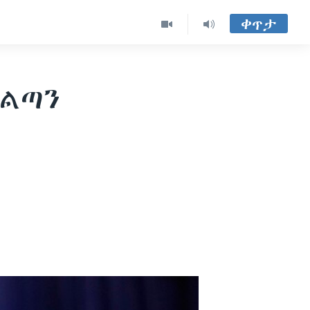
ቀጥታ
ስልጣን