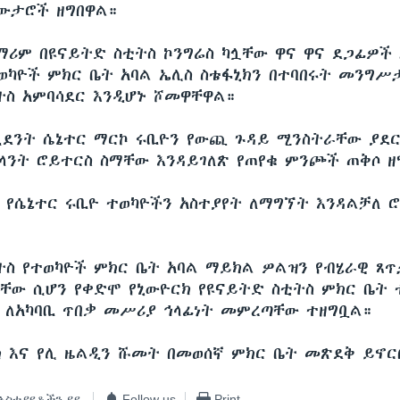
አውታሮች ዘግበዋል።
ሪም በዩናይትድ ስቲትስ ኮንግሬስ ካሏቸው ዋና ዋና ደጋፊዎች 
ተወካዮች ምክር ቤት አባል ኤሊስ ስቴፋኒክን በተባበሩት መንግ
ትስ አምባሳደር እንዲሆኑ ሾመዋቸዋል።
ንት ሴኔተር ማርኮ ሩቢዮን የውጪ ጉዳይ ሚንስትራቸው ያደ
ላንት ሮይተርስ ስማቸው እንዳይገለጽ የጠየቁ ምንጮች ጠቅሶ ዘ
 የሴኔተር ሩቢዮ ተወካዮችን አስተያየት ለማግኘት እንዳልቻለ 
ትስ የተወካዮች ምክር ቤት አባል ማይክል ዎልዝን የብሄራዊ ጸ
ቋቸው ሲሆን የቀድሞ የኒውዮርክ የዩናይትድ ስቲትስ ምክር ቤት 
 ለአካባቢ ጥበቃ መሥሪያ ኅላፊነት መምረጣቸው ተዘግቧል።
ክ እና የሊ ዜልዲን ሹመት በመወሰኛ ምክር ቤት መጽደቅ ይኖ
አስተያየቶችን ይዩ
Follow us
Print