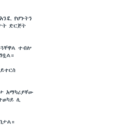
አንዷ የሆኑትን
ሥታት ድርጅት
ርጓቸዋል ተብሎ
ግቧል።
ሮይተርስ
ጥታ አማካሪያቸው
ተወካይ ሊ
ርበታል።