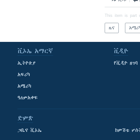
This item is part 
ዜና
አሜሪ
ቪኦኤ አማርኛ
ቪዲዮ
ኢትዮጵያ
የቪዲዮ ዘገባ
አፍሪካ
አሜሪካ
ዓለምአቀፍ
ድምጽ
ጋቢና ቪኦኤ
ከምሽቱ ሦስ