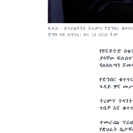
ፋይል - በፕሬዘዳንት ትራምፕ የድንበር ቁጥጥ
ድግስ ላይ ሲናገሩ፣ ጥር 14 2016 ዓ.ም
የዩናይትድ ስቴ
ያላቸው ፍልሰተ
ባለስልጣን ሾመ
የድንበር ቁጥጥ
ጉዳይ ዋና መሥ
ትረምፕ ትላንት
ጥበቃ እና ቁጥ
ተመራጩ ፕሬዚደ
የጽህፈት ቤታቸ