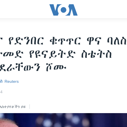
 የድንበር ቁጥጥር ዋና ባለ
ተመድ የዩናይትድ ስቴትስ
ሳደራቸውን ሾሙ
 Reuters
24
አስተያየቶችን ይዩ