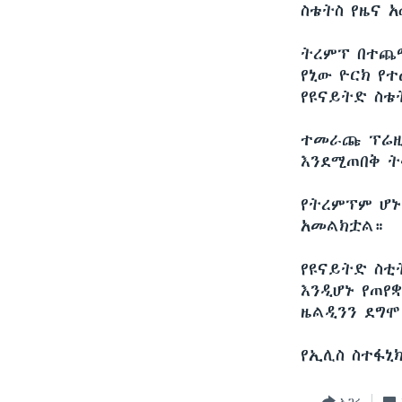
ስቴትስ የዜና 
ትረምፕ በተጨማ
የኒው ዮርክ የ
የዩናይትድ ስቴ
ተመራጩ ፕሬዚደ
እንደሚጠበቅ ት
የትረምፕም ሆኑ
አመልክቷል።
የዩናይትድ ስቲ
እንዲሆኑ የጠየ
ዜልዲንን ደግሞ
የኢሊስ ስተፋኒ
አጋሩ