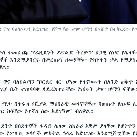
ር ዋና ባለስልጣን አድርገው የሾሟቸው ታም ሆማን በናሹዋ በተካሄደው 
ትስ ተመራጩ ፕሬዚደንት ዶናልድ ትረምፕ ህጋዊ ሰነድ የሌላቸ
ኞች እንደሚያባርሩ በምረጡኝ ዘመቻቸው የገቡትን ቃል የሚያ
ዋል።
ር ዋና ባለስልጣን "ቦርደር ዛር" ሆነው የተሾሙት በአንድ ወቅት
ሪያ ቤት ተጠባባቂ ዳይሬክተራቸው የነበሩት ታም ሆማን ናቸው
 ማታ በትሩዝ ሶሺያል ማህበራዊ መገናኛቸው ባወጡት ጽሁፍ ለ
ጥር ከሳቸው የተሻለ ሰው አይገኝም" ብለዋል።
ንት በስደተኞች ጉዳይ ሌላው አክራሪ አቋም ያላቸው የሆኑትን
ው የፖሊሲ ጉዳዮች ምክትል ኅላፊ አድርገው እንደሚሾሟቸው የ