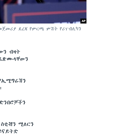
የመጀመሪያ ደረጃ የምርጫ ምሽት የሪፐብሊካን
ውን ብዛት
ስፈጽሙላቸውን
 የኢሚግሬሽን
።
ድንበሮቻችን
 ስቲቭን ሚለርን
ዩናይትድ