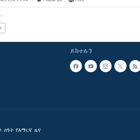
of
ካ
ይከተሉን
ት ሰዓት የአማርኛ ዜና