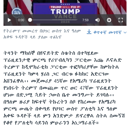
0:00
7:59
ቋንቋዎች
የትራምፕ መመረጥ በሀገር ውስጥ እና ዓለም
ቀጥተኛ መገናኛ
አቀፍ ጉዳዮች ላይ ያለው ተፅእኖ
ትላንት ማክሰኞ በዩናይትድ ስቴትስ በተካሄደው
ፕሬዚደንታዊ ምርጫ የሪፐብሊካን ፓርቲው እጩ ዶናልድ
ትረምፕ ከዲሞክራቲክ ፓርቲው ተፎካካሪያቸው ከምክትል
ፕሬዚደንት ካምላ ሃሪስ ጋር ብርቱ ፉክክር አድርገው
አሸንፈዋል፡፡ መጀመሪያ 45ኛው የአሜሪካ ፕሬዚደንት
የነበሩት ትረምፕ በመጪው ጥር ወር 47ኛው ፕሬዚደንት
ሆነው በድጋሚ ኋይት ኃውስ ቤተ መንግሥት ይገባሉ፡፡
በዓለም ዙሪያ ከፍተኛ ትኩረትን ስቦ የከረመው የአሜሪካ
ምርጫ ውጤት በቀጣይ የሀገር ውስጥ ፖለቲካ እና ዓለም
አቀፍ ጉዳዮች ላይ ምን አንድምታ ይኖረዋል ስትል ስመኝሽ
የቆየ የፖለቲካ ሳይንስ ምሁራንን አነጋግራለች።