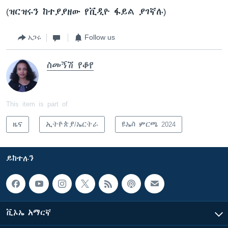
(ዝርዝሩን ከተያያዘው የቪዲዮ ፋይል ያገኛሉ)
አጋሩ
Follow us
ስመኝሽ የቆየ
This item is part of
ዜና
ኢትዮጵያ/ኤርትራ
ዩኤስ ምርጫ 2024
ይከተሉን
ቪኦኤ አማርኛ