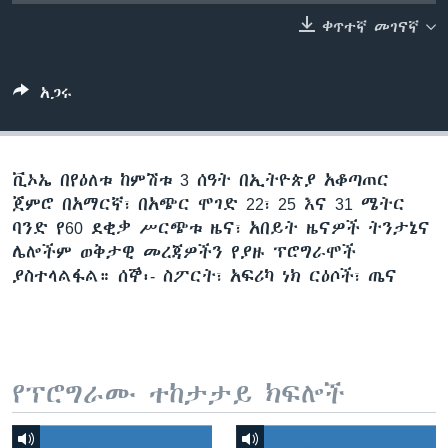
ቀጥተኛ መገናኛ
ቋንቋዎች
አጋሩ
ቪኦኤ በየዕለቱ ከምሽቱ 3 ሰዓት በኢትዮጵያ አቆጣጠር
ጀምሮ በአማርኛ፣ በአጭር ሞገድ 22፣ 25 እና 31 ሜትር
ባንድ የ60 ደቂቃ ሥርጭቱ ዜና፣ አበይት ዜናዎች ትንታኔና
ሌሎችም ወቅታዊ መረጃዎችን የያዙ ፕሮግራሞች
ያስተላልፋል። ሰኞ፡- ስፖርት፣ አፍሪካ ነክ ርዕሶች፣ ጤና
የፕሮግራሙ ተከታታይ ክፍሎች