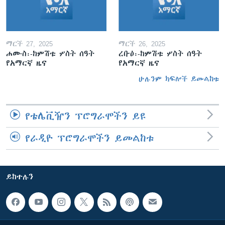
ማርች 27, 2025
ማርች 26, 2025
ሐሙስ፡-ከምሽቱ ሦስት ሰዓት
ረቡዕ፡-ከምሽቱ ሦስት ሰዓት
የአማርኛ ዜና
የአማርኛ ዜና
ሁሉንም ክፍሎች ይመልከቱ
የቴሌቪዥን ፕሮግራሞችን ይዩ
የራዲዮ ፕሮግራሞችን ይመልከቱ
ይከተሉን