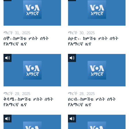
ማርች 31, 2025
ማርች 30, 2025
ሰኞ፡-ከምሽቱ ሦስት ሰዓት
ዕሁድ፡- ከምሽቱ ሦስት ሰዓት
የአማርኛ ዜና
የአማርኛ ዜና
ማርች 29, 2025
ማርች 28, 2025
ቅዳሜ፡-ከምሽቱ ሦስት ሰዓት
ዐርብ፡-ከምሽቱ ሦስት ሰዓት
የአማርኛ ዜና
የአማርኛ ዜና