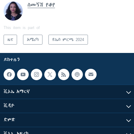
ስመኝሽ የቆየ
This item is part of
ዜና
አሜሪካ
ዩኤስ ምርጫ 2024
ይከተሉን
ቪኦኤ አማርኛ
ቪዲዮ
ድምጽ
ቪኦኤ አፍሪካ