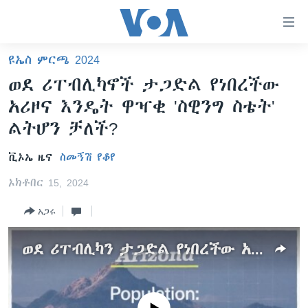
በቀላሉ
የመሥሪያ
ማገናኛዎች
ዩኤስ ምርጫ 2024
ዜና
ወደ
ወደ ሪፐብሊካኖች ታጋድል የነበረችው
ዋናው
ኑሮ በጤንነት
ኢትዮጵያ
አሪዞና እንዴት ዋዣቂ 'ስዊንግ ስቴት'
ይዘት
ጋቢና ቪኦኤ
እለፍ
አፍሪካ
ልትሆን ቻለች?
ወደ
ከምሽቱ ሦስት ሰዓት የአማርኛ ዜና
ዓለምአቀፍ
ዋናው
ቪኦኤ ዜና
ስመኝሽ የቆየ
ቪዲዮ
ይዘት
አሜሪካ
ኦክቶበር 15, 2024
እለፍ
የፎቶ መድብሎች
መካከለኛው ምሥራቅ
ወደ
አጋሩ
ክምችት
ዋናው
ይዘት
ወደ ሪፐብሊካን ታጋድል የነበረችው አሪዞና እንዴት 'ስዊንግ ስቴት' ልትሆን ቻለች?
እለፍ
Learning English
ይከተሉን