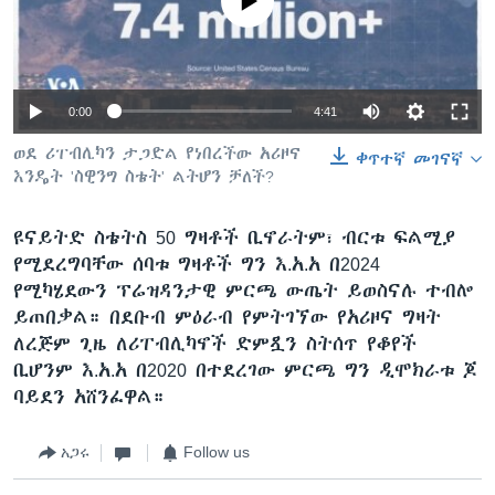
No media source currently available
ቋንቋዎች
0:00
4:41
ወደ ሪፐብሊካን ታጋድል የነበረችው አሪዞና
ቀጥተኛ መገናኛ
እንዴት 'ስዊንግ ስቴት' ልትሆን ቻለች?
ዩናይትድ ስቴትስ 50 ግዛቶች ቢኖራትም፣ ብርቱ ፍልሚያ
የሚደረግባቸው ሰባቱ ግዛቶች ግን እ.አ.አ በ2024
የሚካሄደውን ፕሬዝዳንታዊ ምርጫ ውጤት ይወስናሉ ተብሎ
ይጠበቃል። በደቡብ ምዕራብ የምትገኘው የአሪዞና ግዛት
ለረጅም ጊዜ ለሪፐብሊካኖች ድምጿን ስትሰጥ የቆየች
ቢሆንም እ.አ.አ በ2020 በተደረገው ምርጫ ግን ዲሞክራቱ ጆ
ባይደን አሸንፈዋል።
አጋሩ
Follow us