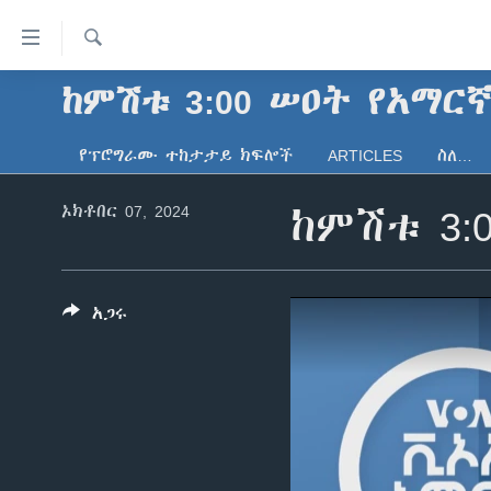
በቀላሉ
የመሥሪያ
ማገናኛዎች
ፈልግ
ከምሽቱ 3:00 ሠዐት የአማር
ዜና
ወደ
ኑሮ በጤንነት
ኢትዮጵያ
ዋናው
የፕሮግራሙ ተከታታይ ክፍሎች
ARTICLES
ስለ…
ይዘት
ጋቢና ቪኦኤ
አፍሪካ
እለፍ
ኦክቶበር 07, 2024
ከምሽቱ 3:
ከምሽቱ ሦስት ሰዓት የአማርኛ ዜና
ዓለምአቀፍ
ወደ
ዋናው
ቪዲዮ
አሜሪካ
ይዘት
የፎቶ መድብሎች
መካከለኛው ምሥራቅ
እለፍ
አጋሩ
ወደ
ክምችት
ዋናው
ይዘት
እለፍ