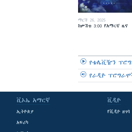
ማርች 26, 2025
ከምሽቱ 3:00 የአማርኛ ዜና
የቴሌቪዥን ፕሮግ
የራዲዮ ፕሮግራሞ
ቪኦኤ አማርኛ
ቪዲዮ
ኢትዮጵያ
የቪዲዮ ዘገባ
አፍሪካ