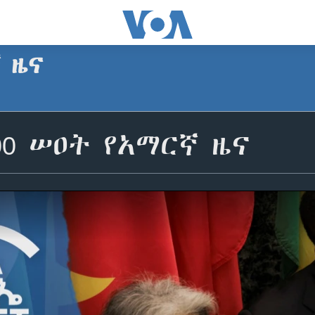
ኛ ዜና
00 ሠዐት የአማርኛ ዜና