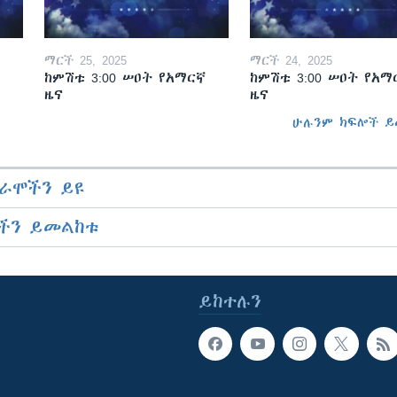
ማርች 25, 2025
ማርች 24, 2025
ከምሽቱ 3:00 ሠዐት የአማርኛ
ከምሽቱ 3:00 ሠዐት የአማ
ዜና
ዜና
ሁሉንም ክፍሎች ይ
ራሞችን ይዩ
ችን ይመልከቱ
ይከተሉን