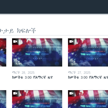
ታታይ ክፍሎች
ማርች 28, 2025
ማርች 27, 2025
ከምሽቱ 3:00 የአማርኛ ዜና
ከምሽቱ 3:00 የአማርኛ ዜ