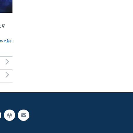
ርኛ
መልከቱ