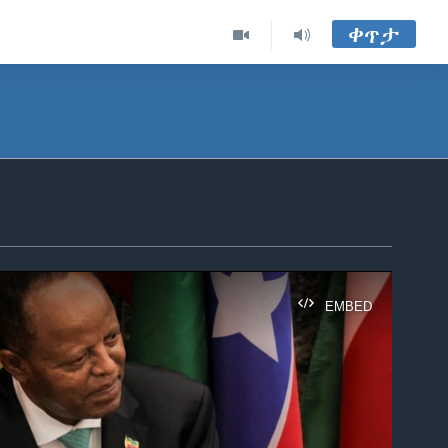
ቀጥታ
EMBED