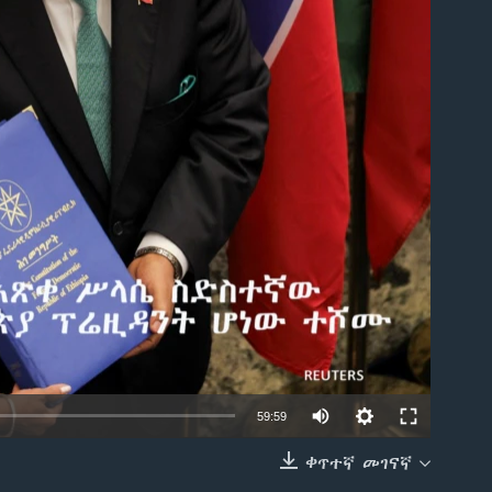
able
59:59
ቀጥተኛ መገናኛ
EMBED