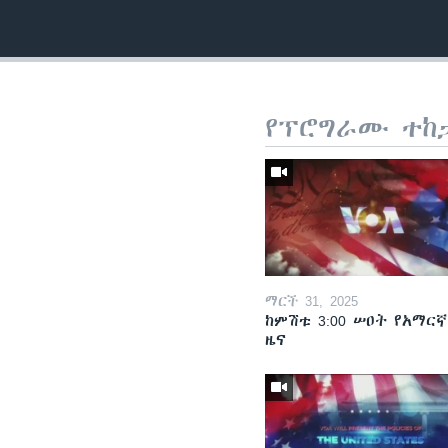
የፕሮግራሙ ተከ
ማርች 31, 2025
ከምሽቱ 3:00 ሠዐት የአማርኛ
ዜና