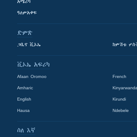
አሜሪካ
ዓለምአቀፍ
ድምጽ
ጋቢና ቪኦኤ
ከምሽቱ ሦስ
ቪኦኤ አፍሪካ
Afaan Oromoo
French
Amharic
Kinyarwand
English
Kirundi
Learning English
Hausa
Ndebele
ይከተሉን
ስለ እኛ