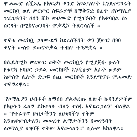
ሞሐመድ ለቪኦኤ የአፍሪካ ቀንድ አገልግሎት እንደተናገሩት
መርከቧ ወደ ምርምር ስፍራዎቹ ከማቅናቷ በፊት ፣የሶማሊያ
ፕሬዝዳንት ሀሰን ሼክ መሀሙድ የሚገኙበት የአቀባበል ስነ
ስርዓት በሚከናወንባት ሞቃዲሾ ትደርሳለች ።
ጥናቱ መርከቧ ጋላሙደግ ከደረሰችበት ቀን ጀምሮ በ90
ቀናት ውስጥ ይጠናቀቃል ተብሎ ተገምቷል ።
በሴይስሚክ ምርምር ወቅት መርከቧን የሚያጅቡ ሁለት
የቱርክ የባህር ኃይል መርከቦች እንዲሁም አራት ወይም
አምስት ሌሎች ድጋፍ ሰጪ መርከቦች እንደሚኖሩ ሞሐመድ
ተናግረዋል።
"የሶማሊያን ሀብቶች ለማሰስ ያልቆረጡ ሌሎች ኩባንያዎችም
የአሁኑን ፈለግ ይከተላሉ ብለን ተስፋ እናደርጋለን" ብለዋል
። "የተፈጥሮ ሀብታችንን ለህዝባችን ጥቅም
እንጠቀምበታለን፣ መሠረተ ልማታችንን በመገንባት
ለሶማሊያ ህዝባች ጥቅም እናውላለን።" ሲሉም አክለዋል።