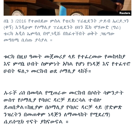
ሰኔ 3 /2016 የተወሰደው ምስል የቱርክ ፕሬዚደንት ታይብ ኤርዶጋን
ቋንቋዎች
(ቀኝ) እንዲሁም የሶማሊያ ፕሬዚደንት ሀሰን ሼክ ሞሃመድ (ግራ)
ቱርክ አዲስ ኤምባሲ በሞጋዲሹ በከፈተችበት ወቅት ጋዜጣው
መግለጫ ሲሰጡ ያሳያል ።
ቱርክ በዚህ ዓመት መጀመሪያ ላይ የተፈረመው የመከላከያ
እና ምጣኔ ሀብት ስምምነት አካል የሆነ የነዳጅ እና የተፈጥሮ
ሀብት ፍለጋ መርከብ ወደ ሶማሊያ ላከች።
ኡሩች ሪስ
በመባል የሚጠራው መርከብ በሶስት ሳምንታት
ውስጥ የሶማሊያ የባህር ዳርቻ ይደርሳል ተብሎ
ይጠበቃል።ከዚያም በሶማሊያ የባህር ዳርቻ ላይ (የድምጽ
ንዝረትን በመጠቀም ነዳጅን ለማመላከት የሚደረግ)
ሴይስሚክ
ጥናት ያከናውናል ።