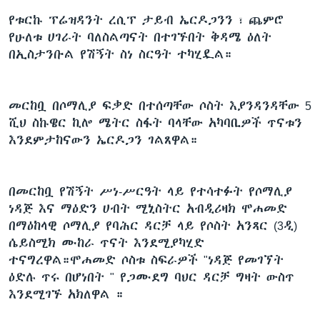
የቱርኩ ፕሬዝዳንት ረሲፕ ታይብ ኤርዶጋንን ፣ ጨምሮ
የሁለቱ ሀገራት ባለስልጣናት በተገኙበት ቅዳሜ ዕለት
በኢስታንቡል የሽኝት ስነ ስርዓት ተካሂዷል።
መርከቧ በሶማሊያ ፍቃድ በተሰጣቸው ሶስት እያንዳንዳቸው 5
ሺህ ስኩዌር ኪሎ ሜትር ስፋት ባላቸው አካባቢዎች ጥናቱን
እንደምታከናውን ኤርዶጋን ገልጸዋል።
በመርከቧ የሽኝት ሥነ-ሥርዓት ላይ የተሳተፉት የሶማሊያ
ነዳጅ እና ማዕድን ሀብት ሚኒስትር አብዲሪዛክ ሞሐመድ
በማዕከላዊ ሶማሊያ የባሕር ዳርቻ ላይ የሶስት አንጻር (3ዲ)
ሴይስሚክ ሙከራ ጥናት እንደሚያካሂድ
ተናግረዋል።ሞሐመድ ሶስቱ ስፍራዎች "ነዳጅ የመገኘት
ዕድሉ ጥሩ በሆነበት " የጋሙደግ ባህር ዳርቻ ግዛት ውስጥ
እንደሚገኙ አክለዋል ።