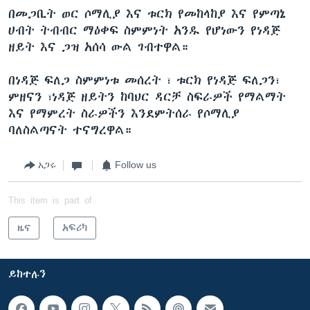
በመጋቢት ወር ሶማሊያ እና ቱርክ የመከላከያ እና የምጣኔ
ሀብት ትብብር ማዕቀፍ ስምምነት አንዱ የሆነውን የነዳጅ
ዘይት እና ጋዝ አሰሳ ውል ገብተዋል።
በነዳጅ ፍለጋ ስምምነቱ መሰረት ፣ ቱርክ የነዳጅ ፍለጋን፣
ምዘናን ፣ነዳጅ ዘይትን ከባህር ዳርቻ ስፍራዎች የማልማት
እና የማምረት ስራዎችን እንደምትሰራ የሶማሊያ
ባለስልጣናት ተናግረዋል።
አጋሩ
Follow us
This item is part of
ዜና
አፍሪካ
ይከተሉን