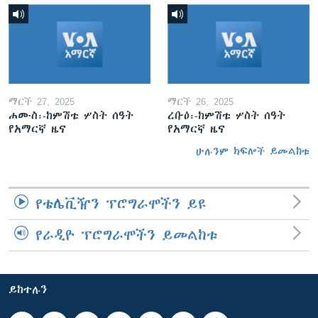
ማርች 27, 2025
ማርች 26, 2025
ሐሙስ፡-ከምሽቱ ሦስት ሰዓት
ረቡዕ፡-ከምሽቱ ሦስት ሰዓት
የአማርኛ ዜና
የአማርኛ ዜና
ሁሉንም ክፍሎች ይመልከቱ
የቴሌቪዥን ፕሮግራሞችን ይዩ
የራዲዮ ፕሮግራሞችን ይመልከቱ
ይከተሉን