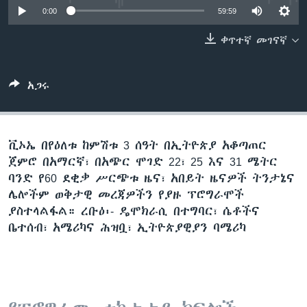
0:00
59:59
ቀጥተኛ መገናኛ
ቋንቋዎች
አጋሩ
ቪኦኤ በየዕለቱ ከምሽቱ 3 ሰዓት በኢትዮጵያ አቆጣጠር
ጀምሮ በአማርኛ፣ በአጭር ሞገድ 22፣ 25 እና 31 ሜትር
ባንድ የ60 ደቂቃ ሥርጭቱ ዜና፣ አበይት ዜናዎች ትንታኔና
ሌሎችም ወቅታዊ መረጃዎችን የያዙ ፕሮግራሞች
ያስተላልፋል። ረቡዕ፡- ዴሞክራሲ በተግባር፣ ሴቶችና
ቤተሰብ፣ አሜሪካና ሕዝቧ፣ ኢትዮጵያዊያን ባሜሪካ