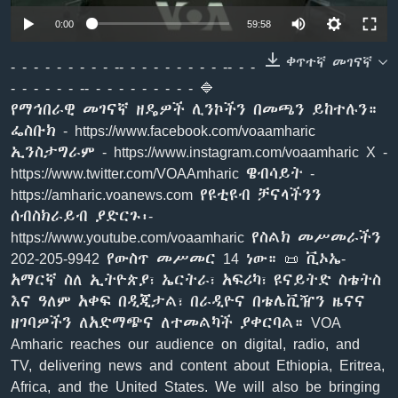
0:00
59:58
ቀጥተኛ መገናኛ
ቋንቋዎች
- - - - - - - - - -- - - - - - - - - -- - -
- - - - - - -- - - - - - - - - - 🔷
የማኅበራዊ መገናኛ ዘዴዎች ሊንኮችን በመጫን ይከተሉን።
ፌስቡክ - https://www.facebook.com/voaamharic
ኢንስታግራም - https://www.instagram.com/voaamharic X -
https://www.twitter.com/VOAAmharic ዌብሳይት -
https://amharic.voanews.com የዩቲዩብ ቻናላችንን
ሰብስክራይብ ያድርጉ፡-
https://www.youtube.com/voaamharic የስልክ መሥመራችን
202-205-9942 የውስጥ መሥመር 14 ነው። 📜 ቪኦኤ-
አማርኛ ስለ ኢትዮጵያ፣ ኤርትራ፣ አፍሪካ፣ ዩናይትድ ስቴትስ
እና ዓለም አቀፍ በዲጂታል፣ በራዲዮና በቴሌቪዥን ዜናና
ዘገባዎችን ለአድማጭና ለተመልካች ያቀርባል። VOA
Amharic reaches our audience on digital, radio, and
TV, delivering news and content about Ethiopia, Eritrea,
Africa, and the United States. We will also be bringing