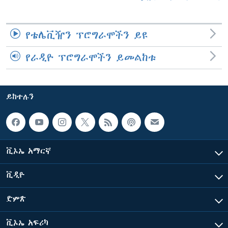
የቴሌቪዥን ፕሮግራሞችን ይዩ
የራዲዮ ፕሮግራሞችን ይመልከቱ
ይከተሉን
ቪኦኤ አማርኛ
ቪዲዮ
ድምጽ
ቪኦኤ አፍሪካ