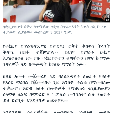
ቋንቋዎች
ቱኒዚያውያን በዋና ከተማቸው ቱኒዝ በፕሬዚዳንት ካይስ ሰኢድ ላይ
ተቃውሞ ሲያሰሙ፣ መስከረም 3 2017 ዓ.ም.
የቱኒዚያ የፕሬዝዳንታዊ የምርጫ ወቅት ቅስቀሳ ትላንት
ቅዳሜ በይፋ ተጀምሯል፡፡ ይህም የሃገሪቱ ሁኔታ
እያሸቆለቆለ ነው ያሉ ቱኒዚያውያን ቁጣቸውን በዋና ከተማው
ጎዳናዎች ላይ በመውጣት ከገለጹ ማግስት ነው፡፡
በዚህ አመት መጀመሪያ ላይ ባለስልጣናት ለወራት የዘለቀ
የእስር ማዕበል ከጀመሩበት ጊዜ አንስቶ ትልቁ በሚመስለው
ተቃውሞ፣ አርብ ዕለት በመቶዎች የሚቆጠሩ ቱኒዚያውያን
ሰላማዊ ሰልፍ በማካሄድ የ “ ፖሊስ መንግስት” ሲሉ የጠሩት
ይህ ድርጊት እንዲያበቃ ጠይቀዋል፡፡
አንዳንዶቹ ሰልፈኞችም ለመንግስት "ሰብአዊ መብት