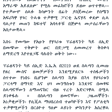
አማራጭ አይደለም" የሚሉ መፈክሮችን ይዘው ወጥተዋል፡፡
የተቃውሞ ሰልፉ ከሳምንት በፊት ያስጀመረው የሰሜን
አፍሪካዋ ሃገር ትልቁ ተቃዋሚ ፓርቲ ኤናሃዳ ቀደም ሲል
ባልታየ መጠን ከፍተኛ አባላቶቹ በጅምላ መታሰራቸውን
አስታውቋል።
እስሩ የመጣው የአሁኑ የሃገሪቱ ፕሬዘዳንት ካይ ሰኢድ
በመጭው ጥቅምት ወር በድጋሚ ለመመረጥ ቅስቀሳ
ለማድረግ እየተዘጋጁ ባሉበት ወቅት ነው፡፡
ፕሬዘዳንት ካይ ሰኢድ እ.ኤ.አ. በ2019 ወደ ስልጣን ሲመጡ
የፀረ ሙስና ዘመቻዎችን እንደሚያደርጉ ተስፋዎችን
ሰጥተው የነበሩ ቢሆንም ስልጣን ከያዙ በኋላ የሀገሪቱን
ፓርላማ በማገድ እና ህገ መንግስቱን እንደገና በመፃፍ
ስልጣናቸውን ለማጠናከር ብዙ ጥረት አድርገዋል በሚል
ይነቀፋሉ ። በስልጣን ዘመናቸው፣ ጋዜጠኞችን፣
አነቃቂዎችን፣ የሲቪል ማህበረሰብ ተወካዮችን እና የፖለቲካ
ተቃዋሚዎችን በርዕዮተ ዓለም ልዩነት ምክንያት አስረዋል