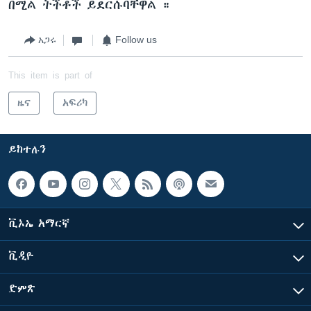
በሚል ትችቶች ይደርሱባቸዋል ።
አጋሩ
Follow us
This item is part of
ዜና
አፍሪካ
ይከተሉን
ቪኦኤ አማርኛ
ቪዲዮ
ድምጽ