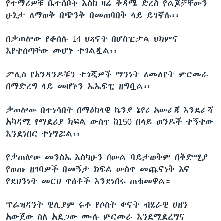
የተማሪዎቹ ቤተሰቦች እስከ ዛሬ ቅዳሜ ድረስ የልጆቻቸውን
ሁኔታ ለማወቅ በጭንቅ በመጠባበቅ ላይ ይገኛሉ፡፡
በቃጠሎው የቆሰሉ 14 ህጻናት በሆስፒታል ህክምና
እየተሰጣቸው መሆኑ ተገልጿል፡፡
ፖሊስ የአንዳንዶቹን ተጎጂዎች ማንነት ለመለየት ምርመራ
በማድረግ ላይ መሆኑን ኤኤፍፒ ዘግቧል፡፡
ቃጠሎው በተነሳበት በማዕከላዊ ኬንያ ኔየሪ አውራጃ እንደራሻ
አካዳሚ የማደሪያ ክፍል ውስጥ ከ150 በላይ ወንዶች ተኝተው
እንደነበር ተነግሯል፡፡
የቃጠሎው መንስኤ እስካሁን በውል ባይታወቅም በቅድሚያ
የወጡ ዘገባዎች በመኝታ ክፍል ውስጥ መጨናነቅ እና
የደህንነት መርህ ጥሰቶች እንደነበሩ ጠቁመዋል።
ፕሬዝዳንት ዊሊያም ሩቶ የሶስት ቀናት ብሄራዊ ሀዘን
አውጀው ስለ አደጋው ሙሉ ምርመራ እንደሚደረግና