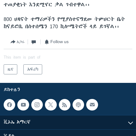
ተጠያቂነት እንደሚኖር ቃል ገብተዋል፡፡
800 ህጻናት ተማሪዎችን የሚያስተናግደው ትምህርት ቤት
ከናይሮቢ በስተሰሜን 170 ኪሎሜትሮች ላይ ይገኛል፡፡
አጋሩ
Follow us
This item is part of
ዜና
አፍሪካ
ይከተሉን
ቪኦኤ አማርኛ