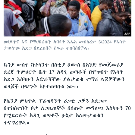
ቋንቋዎች
ወላጆችና እና የማህበረሰቡ አባላት እኤአ መስከረም 6/2024 የእሳት
ቃጠሎው አደጋ በደረሰበት ስፍራ ተሰባስበዋል፡
ኬንያ ውስጥ ከትላንት በስቲያ ሀሙስ በአንድ የመጀመሪያ
ደረጃ ትምህርት ቤት 17 አዳጊ ወጣቶች በሞቱበት የእሳት
አደጋ እስካሁን አድራሻቸው ያልታወቁ ተማሪ ልጆቻቸውን
ወላጆች በጭንቅ እየተጠባበቁ ነው፡፡
የኬንያ ምክትል ፕሬዝዳንት ሪጋቲ ጋቻጓ አደጋው
በተከሰተበት ቦታ ለጋዜጠኞች በሰጡት መግለጫ እስካሁን 70
የሚደርሱት አዳጊ ወጣቶች ሁኔታ አለመታወቁን
ተናግረዋል።