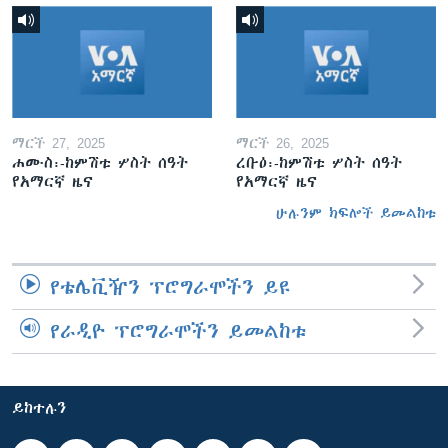
ማርች 27, 2025
ማርች 26, 2025
ሐሙስ፡-ከምሽቱ ሦስት ሰዓት
ረቡዕ፡-ከምሽቱ ሦስት ሰዓት
የአማርኛ ዜና
የአማርኛ ዜና
ሁሉንም ክፍሎች ይመልከቱ
የቴሌቪዥን ፕሮግራሞችን ይዩ
የራዲዮ ፕሮግራሞችን ይመልከቱ
ይከተሉን