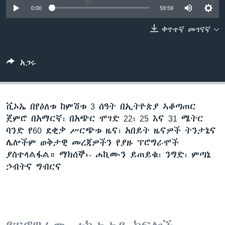
0:00
59:59
ቀጥተኛ መገናኛ
ቋንቋዎች
አጋሩ
ቪኦኤ በየዕለቱ ከምሽቱ 3 ሰዓት በኢትዮጵያ ኣቆጣጠር
ጀምሮ በአማርኛ፣ በአጭር ሞገድ 22፣ 25 እና 31 ሜትር
ባንድ የ60 ደቂቃ ሥርጭቱ ዜና፣ አበይት ዜናዎች ትንታኔና
ሌሎችም ወቅታዊ መረጃዎችን የያዙ ፕሮግራሞች
ያስተላልፋል። ማክሰኞ፡- ሐኪሙን ይጠይቁ፣ ንግድ፣ ምጣኔ
ኃብትና ግብርና