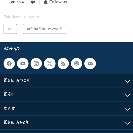
አጋሩ
Follow us
This item is part of
ዜና
መካከለኛው ምሥራቅ
ይከተሉን
ቪኦኤ አማርኛ
ቪዲዮ
ድምጽ
ቪኦኤ አፍሪካ