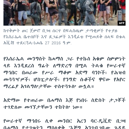
ቋንቋዎች
ከጥቅምት ወር ጀምሮ በጋዛ ሰርጥ በፍልስጤም ታጣቂዎች የተያዙ
የእስራኤል ቤተሰቦች እና ደጋፊዎች እንዲፈቱ የሚጠይቅ ሰልፍ በቴል
አቪቭ ተደርጓል፣ነሐሴ 27 2016 ዓ.ም.
የእስራኤል መንግስት ከሐማስ ጋራ የተኩስ አቁም ስምምነት
ላይ እንዲደረስ ግፊት ለማድረግ በሚል ትልቁ የሠራተኛ
ማኅበር በጠራው የሥራ ማቆም አድማ ባንኮች፣ የሕዝብ
መጓጓዣዎች፣ ሆስፒታሎች፣ የንግድ ሱቆችና ዋናው የአየር
ማረፊያ አገልግሎታቸው ተስተጓጉሎ ውሏል።
አድማው የተጠራው በሐማስ እጅ የነበሩ ስድስት ታጋቾች
ተገድለው መገኘታቸውን ተከትሎ ነው።
የሠራተኛ ማኅበሩ ሊቀ መንበር አረን ባር-ዴቪድ በጋዛ
በሐማስ የታገቱትን ማስለቀቅ “እጅግ አንገብጋቢው ጉዳይ