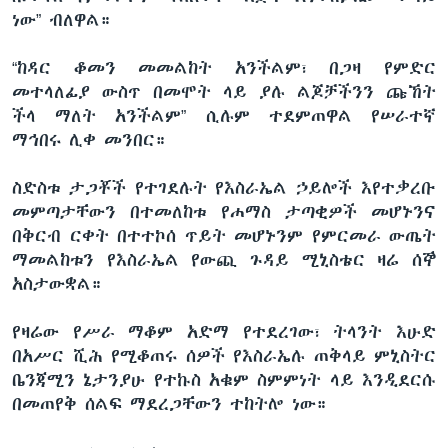
ነው” ብለዋል።
“ከዳር ቆመን መመልከት አንችልም፣ በጋዛ የምድር
መተላለፊያ ውስጥ በመሞት ላይ ያሉ ልጆቻችንን ጩኸት
ችላ ማለት አንችልም” ሲሉም ተደምጠዋል የሠራተኛ
ማኅበሩ ሊቀ መንበር።
ስድስቱ ታጋቾች የተገደሉት የእስራኤል ኃይሎች እየተቃረቡ
መምጣታቸውን በተመለከቱ የሐማስ ታጣቂዎች መሆኑንና
በቅርብ ርቀት በተተኮሰ ጥይት መሆኑንም የምርመራ ውጤት
ማመልከቱን የእስራኤል የውጪ ጉዳይ ሚኒስቴር ዛሬ ሰኞ
አስታውቋል።
የዛሬው የሥራ ማቆም አድማ የተደረገው፣ ትላንት እሁድ
በአሥር ሺሕ የሚቆጠሩ ሰዎች የእስራኤሉ ጠቅላይ ምኒስትር
ቤንጃሚን ኔታንያሁ የተኩስ አቁም ስምምነት ላይ እንዲደርሱ
በመጠየቅ ሰልፍ ማደረጋቸውን ተከትሎ ነው።