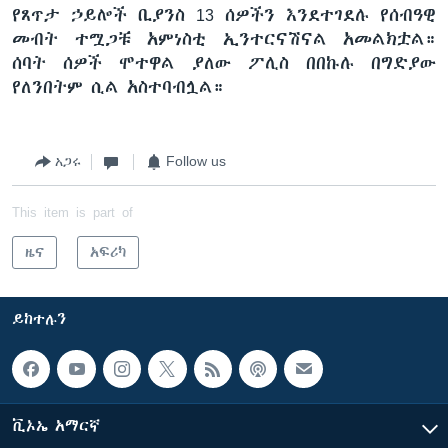
የጸጥታ ኃይሎች ቢያንስ 13 ሰዎችን እንደተገደሉ የሰብዓዊ
መብት ተሟጋቹ አምነስቲ ኢንተርናሽናል አመልክቷል።
ሰባት ሰዎች ሞተዋል ያለው ፖሊስ በበኩሉ በግድያው
የለንበትም ሲል አስተባብሏል።
አጋሩ
Follow us
This item is part of
ዜና
አፍሪካ
ይከተሉን
ቪኦኤ አማርኛ