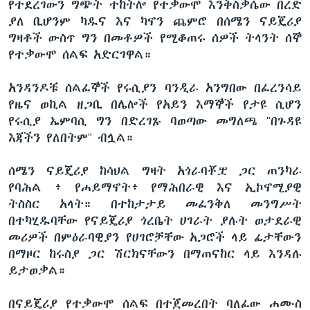
የተደረገውን ግጭት ተከትሎ የተቃውሞ እንቅስቃሴው በረድ
ያለ ቢሆንም ካዱና እና ካኖን ጨምሮ በሰሜን ናይጄሪያ
ግዛቶች ውስጥ ግን በመቶዎች የሚቆጠሩ ሰዎች ትላንት ሰኞ
የተቃውሞ ሰልፍ አድርገዋል።
አንዳንዶቹ ሰልፈኞች የሩሲያን ባንዲራ አንግበው በፈረንሳይ
የዜና ወኪል ዘጋቢ በሌሎች የአይን እማኞች የታዩ ሲሆን
የሩሲያ ኤምባሲ ግን በድረገጹ ባወጣው መግለጫ "በጉዳዩ
እጃችን የለበትም" ብሏል።
ሰሜን ናይጄሪያ ከሳህል ግዛት አጎራባቾቿ ጋር ጠንካራ
የባሕል ፥ የሐይማኖት፥ የማሕበራዊ እና ኢኮኖሚያዊ
ትስስር አላት። በተከታታይ መፈንቅለ መንግሥት
በተካሂዱባቸው የናይጄሪያ ጎረቤት ሀገራት ያሉት ወታደራዊ
መሪዎች በምዕራባዊያን የሀገሮቻቸው አጋሮች ላይ ፊታቸውን
በማዞር ከሩስያ ጋር ሽርክናቸውን በማጠናከር ላይ እንዳሉ
ይታወቃል።
በናይጄሪያ የተቃውሞ ሰልፍ በተጀመረበት ባለፈው ሐሙስ