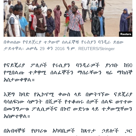
ቋንቋዎች
በቀጠለው የናይጀርያ ተቃውሞ ሰልፈኞቹ የሩስያን ባንዲራ ይዘው
ታይተዋል፣ ሐምሌ 29 ቀን 2016 ዓ.ም. REUTERS/Stringer
የናይጄሪያ ፖሊሶች የሩሲያን ባንዲራዎች ያነገቡ ከ90
የሚበልጡ ተቃዋሚ ሰልፈኞችን ማሰራቸውን ዛሬ ማክሰኞ
አስታውቀዋል።
እጅግ ከባድ የኢኮኖሚ ቀውስ ላይ በምትገኘው ናይጄሪያ
ባሳለፍነው ሳምንት በሺዎች የተቆጠሩ ሰዎች ሰልፍ ወጥተው
በመንግሥቱ ፖሊሲዎችና በኑሮ ውድነቱ ላይ ተቃውሟቸውን
አሰምተዋል።
በአብዛኞቹ የሀገሪቱ አካባቢዎች ከጸጥታ ኃይሎች ጋር