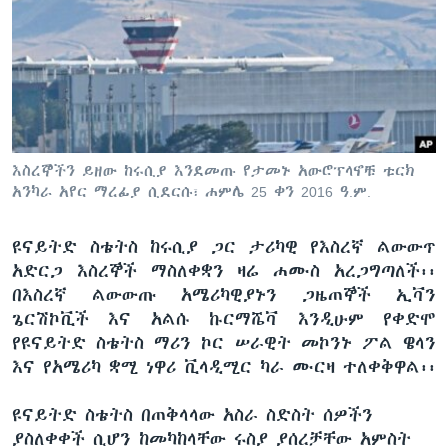
ቋንቋዎች
እስረኞችን ይዘው ከሩሲያ እንደመጡ የታመኑ አውሮፕላኖቹ ቱርክ
አንካራ አየር ማረፊያ ሲደርሱ፣ ሐምሌ 25 ቀን 2016 ዓ.ም.
ዩናይትድ ስቴትስ ከሩሲያ ጋር ታሪካዊ የእስረኛ ልውውጥ
አድርጋ እስረኞች ማስለቀቋን ዛሬ ሐሙስ አረጋግጣለች፡፡
በእስረኛ ልውውጡ አሜሪካዊያኑን ጋዜጠኞች ኢቫን
ጌርሽኮቪች እና አልሱ ኩርማሼቫ እንዲሁም የቀድሞ
የዩናይትድ ስቴትስ ማሪን ኮር ሠራዊት መኮንኑ ፖል ዌላን
እና የአሜሪካ ቋሚ ነዋሪ ቪላዲሚር ካራ ሙርዛ ተለቀቅዋል፡፡
ዩናይትድ ስቴትስ በጠቅላላው አስራ ስድስት ሰዎችን
ያስለቀቀች ሲሆን ከመካከላቸው ሩስያ ያሰረቻቸው አምስት