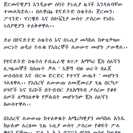
ጀርመናዊያን እንዲሁም ሰባት የሩሲያ ዜጎች እንዳሉባቸው
ተመልክቷል፡፡ በልዋጩ ዩናይትድ ስቴትስ፡ ጀርመን፡
ፖላንድ፡ ኖርዌይ እና ስሎቬኒያ ውስጥ ታስረው የነበሩ
ሩስያዊያን ተለቅቀዋል፡፡
ይህ በዩናይትድ ስቴትስ እና በሩሲያ መካከል ከቀዝቃዛው
ጦርነት ወዲህ ትልቁ የእስረኞች ልውውጥ መሆኑ ታውቋል፡፡
የዩናይትድ ስቴትስ የብሔራዊ ጸጥታ አማካሪ ጄክ ሰለቫን
ለጋዜጠኞች በሰጡት ቃል “ እጅግ ብዙ ወራት በፈጀ
ውስብስብ እና ብርቱ ድርድር የተገኘ ውጤት “ መሆኑን
ገልጸዋል፡፡ የእስረኛ ልውውጡ ለመጀመሪያ ጊዜ በርካታ
ሀገሮች እና ሸሪኮች በትብብር ያለአግባብ ታስረው የቆዩ
ሰዎች ለማስለቀቅ የቻሉበት መሆኑንም ጄክ ሰለቫን
አውስተዋል፡፡
በእስረኛ ልውውጡ ከተለቀቁት አሜሪካዊያን መካከል አንዱ
ከሁሉም ለረዘመ ጊዜ ሩሲያ ውስጥ ታስረው የቆዩት ፖል
ዌላን ናቸው፡፡ ፖል እ አ እ በ2018 ሞስኮ ውስጥ ከተያዙ