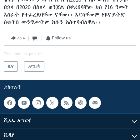
በኋላ በ2020 በስለላ ወንጀል በቀረበባቸው ክስ የ16 ዓመት
እስራት የተፈረደባቸው ናቸው፡፡ እርሳቸውም የዩናይትድ
ስቴትስ መንግሥትም ክሱን አስተባብለዋል፡፡
አጋሩ
Follow us
This item is part of
ዜና
አሜሪካ
ይከተሉን
ቪኦኤ አማርኛ
ቪዲዮ