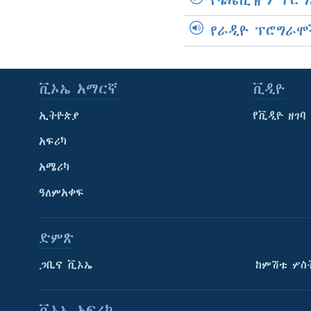
የቴሌቪዥን ፕሮግ
የራዲዮ ፕሮግራሞ
ቪኦኤ አማርኛ
ቪዲዮ
ኢትዮጵያ
የቪዲዮ ዘገባ
አፍሪካ
አሜሪካ
ዓለምአቀፍ
ድምጽ
ጋቢና ቪኦኤ
ከምሽቱ ሦስ
ቪኦኤ አፍሪካ