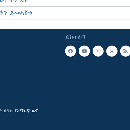
ራሞችን ይዩ
ችን ይመልከቱ
ይከተሉን
ት ሰዓት የአማርኛ ዜና