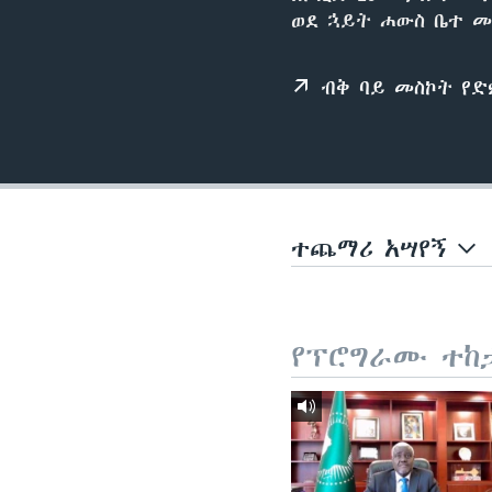
ወደ ኋይት ሐውስ ቤተ 
ብቅ ባይ መስኮት የ
ተጨማሪ አሣየኝ
የፕሮግራሙ ተከ