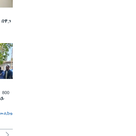
 በዋጋ
 800
ለጹ
መልከቱ