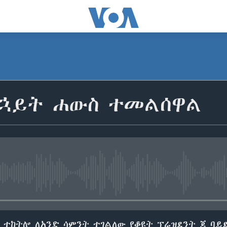
ደኋይት ሐውስ ተመልሰዋል
No media source currently avail
 ተከትሎ ለአንድ ሳምንት ተገልለው የቆዩት ፕሬዝደንት ጆ ባይ