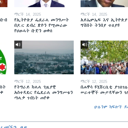
ማርች 14, 2025
ማርች 14, 2025
ደቡብ
የኢትዮጵያ ፌደራል መንግሥት
አይኤምኤፍ እና ኢትዮጵያ
በዶ.ር ደብረ ጽዮን የሚመራው
ግሽበት ትንበያ ተለያዩ
የህወሓት ቡድን ወቀሰ
ማርች 12, 2025
ማርች 12, 2025
ስት
የትግራይ ክልል ጊዜያዊ
በሐዋሳ ዩኒቨርሲቲ ያገለገሉ
ወቀ
አስተዳደር የፌደራል መንግሥቱን
ሠራተኞች መታዳቸውን ገ
ጣልቃ ገብነት ጠየቀ
ሁሉንም ክፍሎች ይ