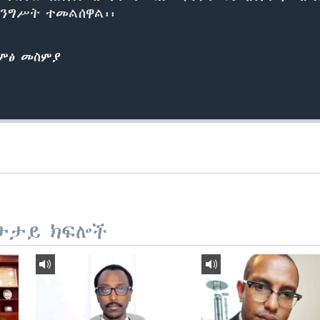
መንግሥት ተመልሰዋል፡፡
ድምፅ መስምያ
ታታይ ክፍሎች