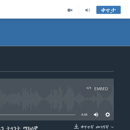
ቀጥታ
EMBED
able
4:44
ቀጥተኛ መገናኛ
ደን ትላንት ማክሰኞ