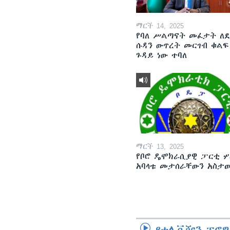
ማርች 14, 2025
የባለ ሥልጣናት መፈታት ለ
ሱዳን ውጥረት መርገብ ቁልፍ
ጉዳይ ነው ተባለ
ማርች 13, 2025
የቦሮ ዴሞክራሲያዊ ፓርቲ ሦ
አባላቱ መታሰራቸውን አስታ