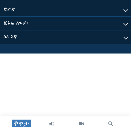
ድምጽ
ቋንቋዎች
ቪኦኤ አፍሪካ
ስለ እኛ
ቀጥታ