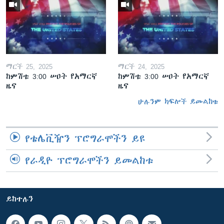
ማርች 25, 2025
ማርች 24, 2025
ከምሽቱ 3:00 ሠዐት የአማርኛ
ከምሽቱ 3:00 ሠዐት የአማርኛ
ዜና
ዜና
ሁሉንም ክፍሎች ይመልከቱ
የቴሌቪዥን ፕሮግራሞችን ይዩ
የራዲዮ ፕሮግራሞችን ይመልከቱ
ይከተሉን