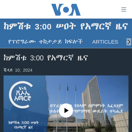
በቀላሉ
የመሥሪያ
ማገናኛዎች
ከምሽቱ 3:00 ሠዐት የአማርኛ ዜና
ዜና
ወደ
ዋናው
የፕሮግራሙ ተከታታይ ክፍሎች
ARTICLES
ስ
ኑሮ በጤንነት
ኢትዮጵያ
ይዘት
ጋቢና ቪኦኤ
እለፍ
አፍሪካ
ከምሽቱ 3:00 የአማርኛ ዜና
ወደ
ከምሽቱ ሦስት ሰዓት የአማርኛ ዜና
ዓለምአቀፍ
ዋናው
ጁላይ 10, 2024
ቪዲዮ
ይዘት
አሜሪካ
እለፍ
የፎቶ መድብሎች
መካከለኛው ምሥራቅ
ወደ
ክምችት
ዋናው
ይዘት
እለፍ
Learning English
No media source currently available
ይከተሉን