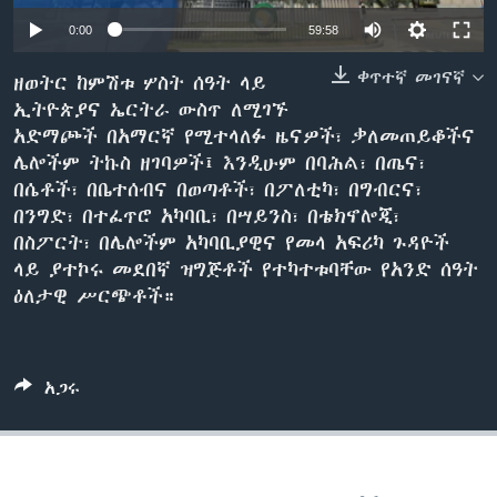
0:00
59:58
ቀጥተኛ መገናኛ
ቋንቋዎች
ዘወትር ከምሽቱ ሦስት ሰዓት ላይ
ኢትዮጵያና ኤርትራ ውስጥ ለሚገኙ
አድማጮች በአማርኛ የሚተላለፉ ዜናዎች፣ ቃለመጠይቆችና
ሌሎችም ትኩስ ዘገባዎች፤ እንዲሁም በባሕል፣ በጤና፣
በሴቶች፣ በቤተሰብና በወጣቶች፣ በፖለቲካ፣ በግብርና፣
በንግድ፣ በተፈጥሮ አካባቢ፣ በሣይንስ፣ በቴክኖሎጂ፣
በስፖርት፣ በሌሎችም አካባቢያዊና የመላ አፍሪካ ጉዳዮች
ላይ ያተኮሩ መደበኛ ዝግጅቶች የተካተቱባቸው የአንድ ሰዓት
ዕለታዊ ሥርጭቶች።
አጋሩ