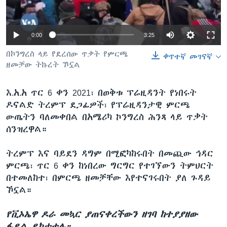
0:00
3:25
ቋንቋዎች
በኮንግረስ ላይ የደረሰው ጥቃት የምርጫ
ቀጥተኛ መገናኛ
ዘመቻው ትኩረት ኾኗል
እ.አ.አ ጥር 6 ቀን 2021፣ በወቅቱ ፕሬዚዳንት የነበሩት
ዶናልድ ትረምፕ ደጋፊዎች፣ የፕሬዚዳንታዊ ምርጫ
ውጤትን ባለመቀበል በአሜሪካ ኮንግረስ ሕንጻ ላይ ጥቃት
ሰንዝረዋል።
ትረምፕ እና ባይደን ዳግም በሚፎካከሩበት በመጪው ኅዳር
ምርጫ፣ ጥር 6 ቀን ከነበረው ግርግር የተገኘውን ትምህርት
በተመለከተ፣ በምርጫ ዘመቻቸው እየተናገሩበት ያለ ጉዳይ
ኾኗል።
የቪኦኤዋ ዶራ መኳር ያጠናቀረችውን ዘገባ ከተያያዘው
ፋይል ይከታተሉ።