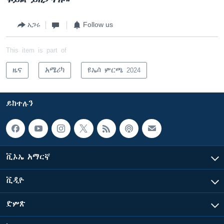
አጋሩ
Follow us
This item is part of
ዜና
አሜሪካ
ዩኤስ ምርጫ 2024
ይከተሉን
ቪኦኤ አማርኛ
ቪዲዮ
ድምጽ