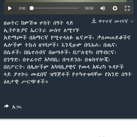
0:00
59:59
ቀጥተኛ መገናኛ
ቋንቋዎች
ዘወትር ከምሽቱ ሦስት ሰዓት ላይ
ኢትዮጵያና ኤርትራ ውስጥ ለሚገኙ
አድማጮች በአማርኛ የሚተላለፉ ዜናዎች፣ ቃለመጠይቆችና
ሌሎችም ትኩስ ዘገባዎች፤ እንዲሁም በባሕል፣ በጤና፣
በሴቶች፣ በቤተሰብና በወጣቶች፣ በፖለቲካ፣ በግብርና፣
በንግድ፣ በተፈጥሮ አካባቢ፣ በሣይንስ፣ በቴክኖሎጂ፣
በስፖርት፣ በሌሎችም አካባቢያዊና የመላ አፍሪካ ጉዳዮች
ላይ ያተኮሩ መደበኛ ዝግጅቶች የተካተቱባቸው የአንድ ሰዓት
ዕለታዊ ሥርጭቶች።
አጋሩ