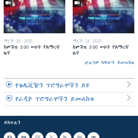
ማርች 25, 2025
ማርች 24, 2025
ከምሽቱ 3:00 ሠዐት የአማርኛ
ከምሽቱ 3:00 ሠዐት የአማርኛ
ዜና
ዜና
ሁሉንም ክፍሎች ይመልከቱ
የቴሌቪዥን ፕሮግራሞችን ይዩ
የራዲዮ ፕሮግራሞችን ይመልከቱ
ይከተሉን