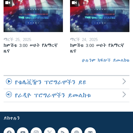
ማርች 25, 2025
ማርች 24, 2025
ከምሽቱ 3:00 ሠዐት የአማርኛ
ከምሽቱ 3:00 ሠዐት የአማርኛ
ዜና
ዜና
ሁሉንም ክፍሎች ይመልከቱ
የቴሌቪዥን ፕሮግራሞችን ይዩ
የራዲዮ ፕሮግራሞችን ይመልከቱ
ይከተሉን