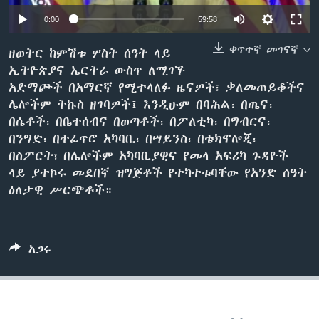
0:00
59:58
ቀጥተኛ መገናኛ
ቋንቋዎች
ዘወትር ከምሽቱ ሦስት ሰዓት ላይ
ኢትዮጵያና ኤርትራ ውስጥ ለሚገኙ
አድማጮች በአማርኛ የሚተላለፉ ዜናዎች፣ ቃለመጠይቆችና
ሌሎችም ትኩስ ዘገባዎች፤ እንዲሁም በባሕል፣ በጤና፣
በሴቶች፣ በቤተሰብና በወጣቶች፣ በፖለቲካ፣ በግብርና፣
በንግድ፣ በተፈጥሮ አካባቢ፣ በሣይንስ፣ በቴክኖሎጂ፣
በስፖርት፣ በሌሎችም አካባቢያዊና የመላ አፍሪካ ጉዳዮች
ላይ ያተኮሩ መደበኛ ዝግጅቶች የተካተቱባቸው የአንድ ሰዓት
ዕለታዊ ሥርጭቶች።
አጋሩ