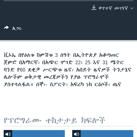
ቀጥተኛ መገናኛ
ቋንቋዎች
አጋሩ
ቪኦኤ በየዕለቱ ከምሽቱ 3 ሰዓት በኢትዮጵያ አቆጣጠር
ጀምሮ በአማርኛ፣ በአጭር ሞገድ 22፣ 25 እና 31 ሜትር
ባንድ የ60 ደቂቃ ሥርጭቱ ዜና፣ አበይት ዜናዎች ትንታኔና
ሌሎችም ወቅታዊ መረጃዎችን የያዙ ፕሮግራሞች
ያስተላልፋል። ሰኞ፡- ስፖርት፣ አፍሪካ ነክ ርዕሶች፣ ጤና
የፕሮግራሙ ተከታታይ ክፍሎች