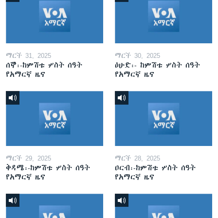
ማርች 31, 2025
ማርች 30, 2025
ሰኞ፡-ከምሽቱ ሦስት ሰዓት
ዕሁድ፡- ከምሽቱ ሦስት ሰዓት
የአማርኛ ዜና
የአማርኛ ዜና
ማርች 29, 2025
ማርች 28, 2025
ቅዳሜ፡-ከምሽቱ ሦስት ሰዓት
ዐርብ፡-ከምሽቱ ሦስት ሰዓት
የአማርኛ ዜና
የአማርኛ ዜና