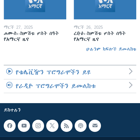
ማርች 27, 2025
ማርች 26, 2025
ሐሙስ፡-ከምሽቱ ሦስት ሰዓት
ረቡዕ፡-ከምሽቱ ሦስት ሰዓት
የአማርኛ ዜና
የአማርኛ ዜና
ሁሉንም ክፍሎች ይመልከቱ
የቴሌቪዥን ፕሮግራሞችን ይዩ
የራዲዮ ፕሮግራሞችን ይመልከቱ
ይከተሉን