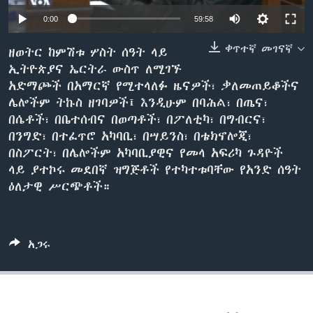
0:00
59:58
ቀጥተኛ መገናኛ
ቋንቋዎች
ዘወትር ከምሽቱ ሦስት ሰዓት ላይ
ኢትዮጵያና ኤርትራ ውስጥ ለሚገኙ
አድማጮች በአማርኛ የሚተላለፉ ዜናዎች፣ ቃለመጠይቆችና
ሌሎችም ትኩስ ዘገባዎች፤ እንዲሁም በባሕል፣ በጤና፣
በሴቶች፣ በቤተሰብና በወጣቶች፣ በፖለቲካ፣ በግብርና፣
በንግድ፣ በተፈጥሮ አካባቢ፣ በሣይንስ፣ በቴክኖሎጂ፣
በስፖርት፣ በሌሎችም አካባቢያዊና የመላ አፍሪካ ጉዳዮች
ላይ ያተኮሩ መደበኛ ዝግጅቶች የተካተቱባቸው የአንድ ሰዓት
ዕለታዊ ሥርጭቶች።
አጋሩ