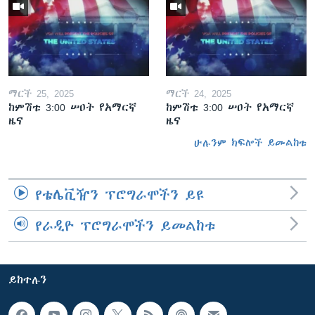
ማርች 25, 2025
ማርች 24, 2025
ከምሽቱ 3:00 ሠዐት የአማርኛ
ከምሽቱ 3:00 ሠዐት የአማርኛ
ዜና
ዜና
ሁሉንም ክፍሎች ይመልከቱ
የቴሌቪዥን ፕሮግራሞችን ይዩ
የራዲዮ ፕሮግራሞችን ይመልከቱ
ይከተሉን