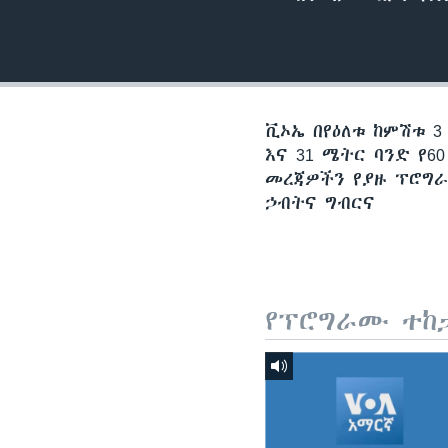
ቪኦኤ በየዕለቱ ከምሽቱ 3
እና 31 ሜትር ባንድ የ
መረጃዎችን የያዙ ፕሮግራ
ኃብትና ግብርና
የፕሮግራሙ ተከ