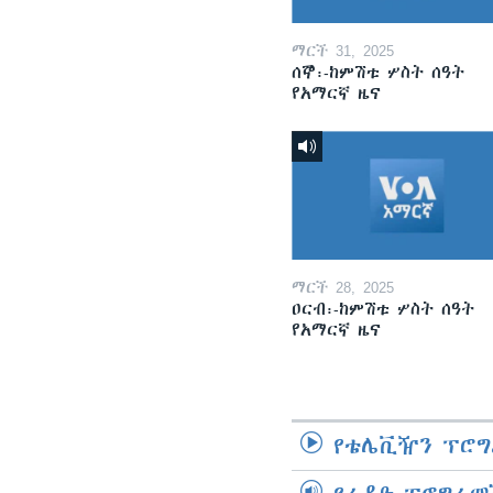
ማርች 31, 2025
ሰኞ፡-ከምሽቱ ሦስት ሰዓት
የአማርኛ ዜና
ማርች 28, 2025
ዐርብ፡-ከምሽቱ ሦስት ሰዓት
የአማርኛ ዜና
የቴሌቪዥን ፕሮግ