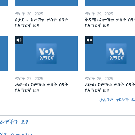
ማርች 30, 2025
ማርች 29, 2025
ዕሁድ፡- ከምሽቱ ሦስት ሰዓት
ቅዳሜ፡-ከምሽቱ ሦስት ሰዓ
የአማርኛ ዜና
የአማርኛ ዜና
ማርች 27, 2025
ማርች 26, 2025
ሐሙስ፡-ከምሽቱ ሦስት ሰዓት
ረቡዕ፡-ከምሽቱ ሦስት ሰዓት
የአማርኛ ዜና
የአማርኛ ዜና
ሁሉንም ክፍሎች ይ
ራሞችን ይዩ