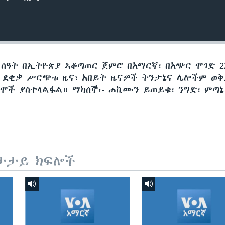
 ሰዓት በኢትዮጵያ ኣቆጣጠር ጀምሮ በአማርኛ፣ በአጭር ሞገድ 22
60 ደቂቃ ሥርጭቱ ዜና፣ አበይት ዜናዎች ትንታኔና ሌሎችም ወ
ሞች ያስተላልፋል። ማክሰኞ፡- ሐኪሙን ይጠይቁ፣ ንግድ፣ ምጣኔ
ታታይ ክፍሎች