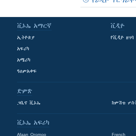
የራዲዮ ፕሮግራሞ
ቪኦኤ አማርኛ
ቪዲዮ
ኢትዮጵያ
የቪዲዮ ዘገባ
አፍሪካ
አሜሪካ
ዓለምአቀፍ
ድምጽ
ጋቢና ቪኦኤ
ከምሽቱ ሦስ
ቪኦኤ አፍሪካ
Afaan Oromoo
French