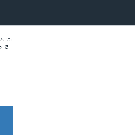
EMBED
፣ 25
ቅታዊ