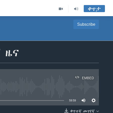
ቀጥታ
Subscribe
ኛ ዜና
EMBED
able
59:59
ቀጥተኛ መገናኛ