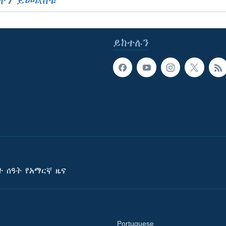
ችን ይመልከቱ
ይከተሉን
ት ሰዓት የአማርኛ ዜና
Portuguese