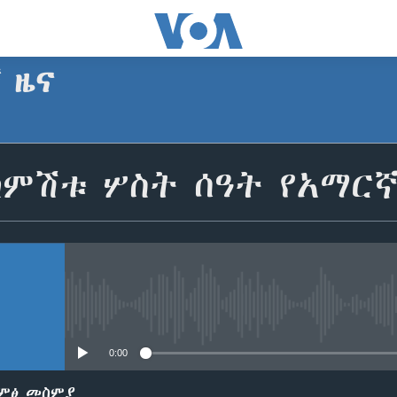
ኛ ዜና
SUBSCRIBE
ከምሽቱ ሦስት ሰዓት የአማር
Apple Podcasts
ይድረሰኝ / ይላክልኝ
No media source currently avail
0:00
ድምፅ መስምያ