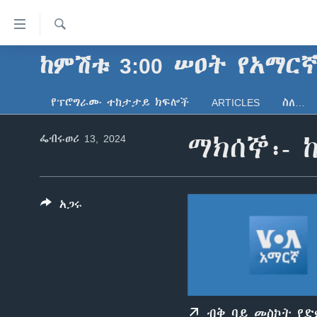
በቀላሉ
የመሥሪያ
ማገናኛዎች
ፈልግ
ከምሽቱ 3:00 ሠዐት የአማር
ዜና
ወደ
ኑሮ በጤንነት
ኢትዮጵያ
ዋናው
የፕሮግራሙ ተከታታይ ክፍሎች
ARTICLES
ስለ…
ይዘት
ጋቢና ቪኦኤ
አፍሪካ
እለፍ
ፌብሩወሪ 13, 2024
ማክሰኞ፡- 
ከምሽቱ ሦስት ሰዓት የአማርኛ ዜና
ዓለምአቀፍ
ወደ
ዋናው
ቪዲዮ
አሜሪካ
ይዘት
የፎቶ መድብሎች
መካከለኛው ምሥራቅ
እለፍ
አጋሩ
ወደ
ክምችት
ዋናው
ይዘት
እለፍ
ብቅ ባይ መስኮት የ