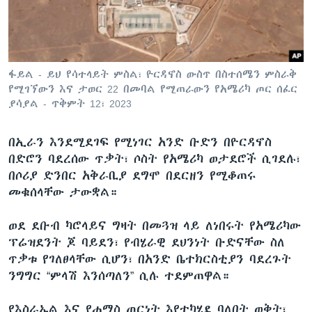
ቋንቋዎች
ፋይል - ይህ የሳተላይት ምስል፣ ዮርዳኖስ ውስጥ በስተሰሜን ምስራቅ
የሚገኘውን እና ታወር 22 በመባል የሚጠራውን የአሜሪካ ጦር ሰፈር
ያሳያል - ጥቅምት 12፣ 2023
በኢራን እንደሚደገፍ የሚነገር አንድ ቡድን በዮርዳኖስ
በድሮን ባደረሰው ጥቃት፣ ሶስት የአሜሪካ ወታደሮች ሲገደሉ፣
በሶሪያ ድንበር አቅራቢያ ደግሞ በደርዘን የሚቆጠሩ
መቁሰላቸው ታውቋል።
ወደ ደቡብ ካሮላይና ግዛት በመጓዝ ላይ ለነበሩት የአሜሪካው
ፕሬዝደንት ጆ ባይደን፣ የብሄራዊ ደህንነት ቡድናቸው ስለ
ጥቃቱ የገለፀላቸው ሲሆን፣ በአንድ ቤተክርስቲያን ባደረጉት
ንግግር “ምላሽ እንሰጣለን” ሲሉ ተደምጠዋል።
የእስራኤል እና የሐማስ ጦርነት እየተካሄደ ባለበት ወቅት፣