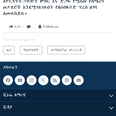
ለዮርዳኖስ ኃይሎች ምክር እና ድጋፍ የሚሰጡ የአሜሪካ
ወታደሮች እንደሚገለገሉበት የአሶስዬትድ ፕረስ ዘገባ
አመልክቷል።
አጋሩ
Follow us
This item is part of
ዜና
ዓለምአቀፍ
መካከለኛው ምሥራቅ
ይከተሉን
ቪኦኤ አማርኛ
ቪዲዮ