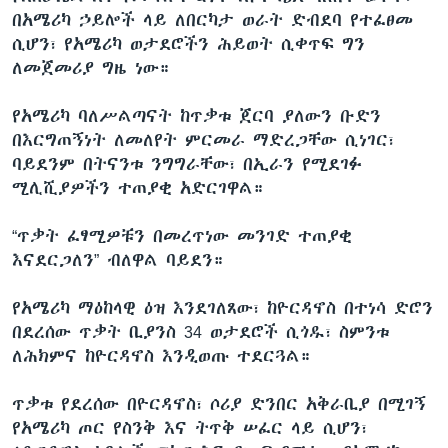
በአሜሪካ ኃይሎች ላይ ለበርካታ ወራት ድብደባ የተፈፀመ
ሲሆን፣ የአሜሪካ ወታደሮችን ሕይወት ሲቀጥፍ ግን
ለመጀመሪያ ግዜ ነው።
የአሜሪካ ባለሥልጣናት ከጥቃቱ ጀርባ ያለውን ቡድን
በእርግጠኝነት ለመለየት ምርመራ ማድረጋቸው ሲነገር፣
ባይደንም በትናንቱ ንግግራቸው፣ በኢራን የሚደገፉ
ሚሊሺያዎችን ተጠያቂ አድርገዋል።
“ጥቃት ፈፃሚዎቹን በመረጥነው መንገድ ተጠያቂ
እናደርጋለን” ብለዋል ባይደን።
የአሜሪካ ማዕከላዊ ዕዝ እንደገለጸው፣ ከዮርዳኖስ በተነሳ ድሮን
በደረሰው ጥቃት ቢያንስ 34 ወታደሮች ሲጎዱ፣ ስምንቱ
ለሕክምና ከዮርዳኖስ እንዲወጡ ተደርጓል።
ጥቃቱ የደረሰው በዮርዳኖስ፣ ሶሪያ ድንበር አቅራቢያ በሚገኝ
የአሜሪካ ጦር የስንቅ እና ትጥቅ ሠፈር ላይ ሲሆን፣