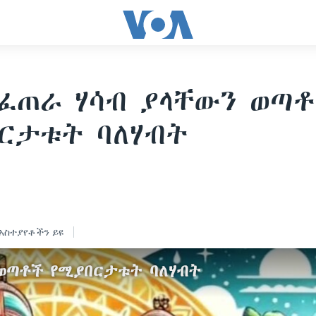
የፈጠራ ሃሳብ ያላቸውን ወጣ
ርታቱት ባለሃብት
4
አስተያየቶችን ይዩ
 ወጣቶች የሚያበርታቱት ባለሃብት