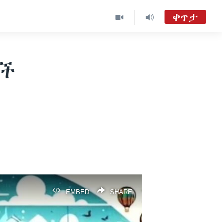
ቀጥታ
ከምሽቱ 3:00 የአማርኛ ዜና
TVMC09
ቶች
ዐርብ፡-ከምሽቱ ሦስት ሰዓት የአማርኛ ዜና
VOA Amharic Audio Tube
EMBED
SHARE