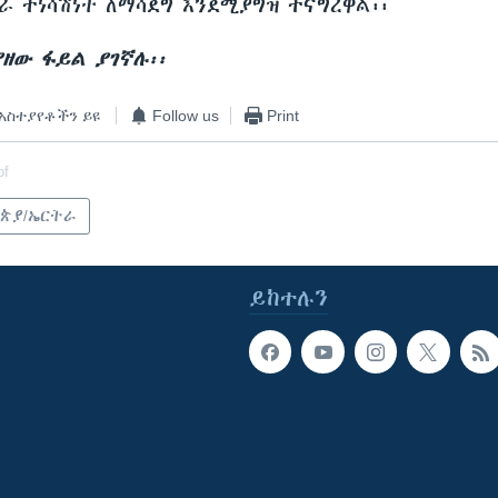
ራ ተነሳሽነት ለማሳደግ እንደሚያግዝ ተናግረዋል፡፡
ያዘው ፋይል ያገኛሉ፡፡
አስተያየቶችን ይዩ
Follow us
Print
of
ጵያ/ኤርትራ
ይከተሉን