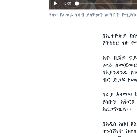
0:00
የላቀ የፈጠራ ሃሳብ ያላቸውን ወጣቶች የሚያበ
በኢትዮጵያ ከ
የትስስር ገጽ የ
አቶ ቢጃይ ናይ
ሥራ ለመጀመር 
በእያንዳንዱ የ
ብር ድጋፍ የመ
በራያ አላማጣ 
ሃሳቡን አቅር
አረጋግጧል፡፡
በአዲስ አበባ 
ተነሳሽነት ከተ