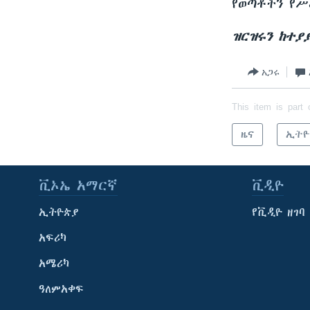
የወጣቶችን የሥ
ዝርዝሩን ከተያ
አጋሩ
This item is part 
ዜና
ኢትዮ
ቪኦኤ አማርኛ
ቪዲዮ
ኢትዮጵያ
የቪዲዮ ዘገባ
አፍሪካ
አሜሪካ
ዓለምአቀፍ