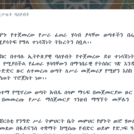
ርታቱት ባለሃብት
ሰሞኑ የተጀመረው የሥራ ፈጠራ ሃሳብ ያላቸው ወጣቶችን በፌ
ሚያሳትፍ የግል ተነሳሽነት ትኩረትን ስቧል፡፡
ከር በተባሉ ኢትዮጵያዊ ባለሃብት የተጀመረው ይህ ተነሳሽነ
የሚያስችል የፈጠራ ሃሳባቸውን በማኅበራዊ የትስስር ገጽ እን
ውድድር ዙር ለተመረጠ ወጣት ለሥራ መጀመሪያ የሚሆን እስከ
ስጠት ፕሮጀክት ነው፡፡
ከተማ የሚኖረው ወጣት አብዱ ሰላም ማሩፍ በመጀመርያው ዙ
ቦ በመመረጡ የሥራ ማስጀመርያ ገንዘብ ማግኘት መቻሉን 
ዩኒቨርስቲ የንግድ ሥራ ትምህርት ቤት መምህር የሆኑት ወ/ሮ ሃው
ለመደው በፋይናንስ ተቋማት ከሚሰጡ የብድር ወይም የድጋፍ ዓ