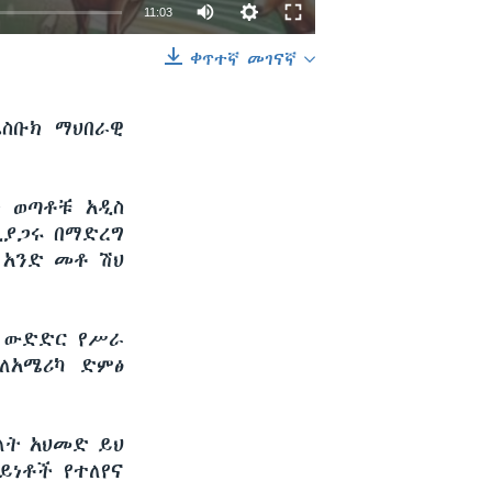
11:03
ቀጥተኛ መገናኛ
EMBED
SHARE
ስቡክ ማህበራዊ
ት ወጣቶቹ አዲስ
ዲያጋሩ በማድረግ
 አንድ መቶ ሽህ
ር ውድድር የሥራ
ለአሜሪካ ድምፅ
ለት አህመድ ይህ
ይነቶች የተለየና