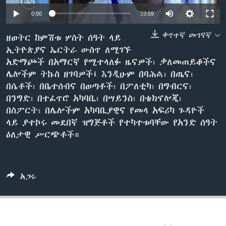
0:00
59:59
ቀጥተኛ መገናኛ
ቋንቋዎች
ዘወትር ከምሽቱ ሦስት ሰዓት ላይ
ኢትዮጵያና ኤርትራ ውስጥ ለሚገኙ
አድማጮች በአማርኛ የሚተላለፉ ዜናዎች፣ ቃለመጠይቆችና
ሌሎችም ትኩስ ዘገባዎች፤ እንዲሁም በባሕል፣ በጤና፣
በሴቶች፣ በቤተሰብና በወጣቶች፣ በፖለቲካ፣ በግብርና፣
በንግድ፣ በተፈጥሮ አካባቢ፣ በሣይንስ፣ በቴክኖሎጂ፣
በስፖርት፣ በሌሎችም አካባቢያዊና የመላ አፍሪካ ጉዳዮች
ላይ ያተኮሩ መደበኛ ዝግጅቶች የተካተቱባቸው የአንድ ሰዓት
ዕለታዊ ሥርጭቶች።
አጋሩ