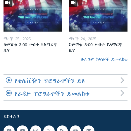
ማርች 25, 2025
ማርች 24, 2025
ከምሽቱ 3:00 ሠዐት የአማርኛ
ከምሽቱ 3:00 ሠዐት የአማርኛ
ዜና
ዜና
ሁሉንም ክፍሎች ይመልከቱ
የቴሌቪዥን ፕሮግራሞችን ይዩ
የራዲዮ ፕሮግራሞችን ይመልከቱ
ይከተሉን