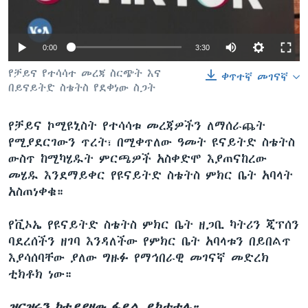
0:00
3:30
ቋንቋዎች
የቻይና የተሳሳተ መረጃ ስርጭት እና
ቀጥተኛ መገናኛ
በይናይትድ ስቴትስ የደቀነው ስጋት
የቻይና ኮሚዩኒስት የተሳሳቱ መረጃዎችን ለማሰራጨት
የሚያደርገውን ጥረት፣ በሚቀጥለው ዓመት ዩናይትድ ስቴትስ
ውስጥ ከሚካሄዱት ምርጫዎች አስቀድሞ እያጠናከረው
መሄዱ እንደማይቀር የዩናይትድ ስቴትስ ምክር ቤት አባላት
አስጠነቀቁ።
የቪኦኤ የዩናይትድ ስቴትስ ምክር ቤት ዘጋቢ ካትሪን ጂፕሰን
ባደረሰችን ዘገባ እንዳለችው የምክር ቤት አባላቱን በይበልጥ
እያሳሰባቸው ያለው ግዙፉ የማኅበራዊ መገናኛ መድረክ
ቲክቶክ ነው።
ዝርዝሩን ከተያያዘው ፋይል ይከታተሉ።