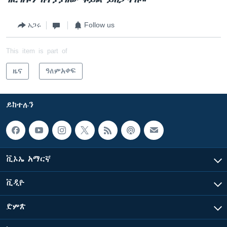
አጋሩ
Follow us
This item is part of
ዜና
ዓለምአቀፍ
ይከተሉን
ቪኦኤ አማርኛ
ቪዲዮ
ድምጽ