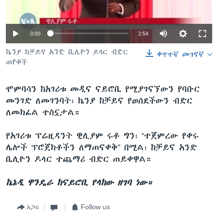
0:00
2:54
ቋንቋዎች
ኬንያ ከቻይና አንድ ቢሊዮን ዶላር ብድር
ቀጥተኛ መገናኛ
ጠየቀች
ሞምባሳን ከአገሪቱ መዲና ናይሮቢ የሚያገናኘውን የባቡር
መንገድ ለመገንባት፣ ኬንያ ከቻይና የወሰደችውን ብድር
ለመክፈል ተስኗታል።
የአገሪቱ ፕሬዚዳንት ዊሊያም ሩቶ ግን፣ “ተጀምረው የቀሩ
ሌሎች ፕሮጀክቶችን ለማጠናቀቅ” በሚል፣ ከቻይና አንድ
ቢሊዮን ዶላር ተጨማሪ ብድር ጠይቀዋል።
ኬኔዲ ዋንዴራ ከናይሮቢ የላከው ዘገባ ነው።
አጋሩ
Follow us