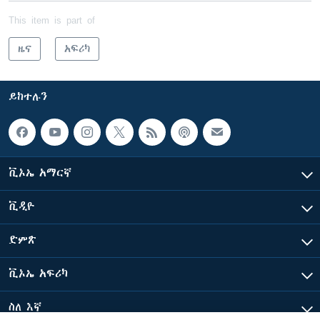
This item is part of
ዜና
አፍሪካ
ይከተሉን
ቪኦኤ አማርኛ
ቪዲዮ
ድምጽ
ቪኦኤ አፍሪካ
ስለ እኛ