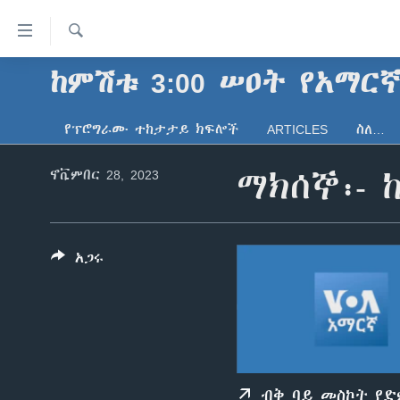
በቀላሉ
የመሥሪያ
ማገናኛዎች
ፈልግ
ከምሽቱ 3:00 ሠዐት የአማር
ዜና
ወደ
ኑሮ በጤንነት
ኢትዮጵያ
ዋናው
የፕሮግራሙ ተከታታይ ክፍሎች
ARTICLES
ስለ…
ይዘት
ጋቢና ቪኦኤ
አፍሪካ
እለፍ
ኖቬምበር 28, 2023
ማክሰኞ፡- 
ከምሽቱ ሦስት ሰዓት የአማርኛ ዜና
ዓለምአቀፍ
ወደ
ዋናው
ቪዲዮ
አሜሪካ
ይዘት
የፎቶ መድብሎች
መካከለኛው ምሥራቅ
እለፍ
አጋሩ
ወደ
ክምችት
ዋናው
ይዘት
እለፍ
ብቅ ባይ መስኮት የ