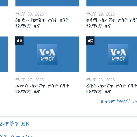
ማርች 30, 2025
ማርች 29, 2025
ዕሁድ፡- ከምሽቱ ሦስት ሰዓት
ቅዳሜ፡-ከምሽቱ ሦስት ሰዓ
የአማርኛ ዜና
የአማርኛ ዜና
ማርች 27, 2025
ማርች 26, 2025
ሐሙስ፡-ከምሽቱ ሦስት ሰዓት
ረቡዕ፡-ከምሽቱ ሦስት ሰዓት
የአማርኛ ዜና
የአማርኛ ዜና
ሁሉንም ክፍሎች ይ
ራሞችን ይዩ