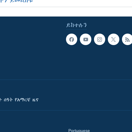
ችን ይመልከቱ
ይከተሉን
ት ሰዓት የአማርኛ ዜና
Portuguese