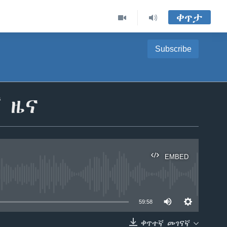
ቀጥታ
Subscribe
ኛ ዜና
EMBED
able
59:58
ቀጥተኛ መገናኛ