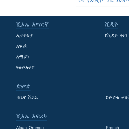
የራዲዮ ፕሮግራሞ
ቪኦኤ አማርኛ
ቪዲዮ
ኢትዮጵያ
የቪዲዮ ዘገባ
አፍሪካ
አሜሪካ
ዓለምአቀፍ
ድምጽ
ጋቢና ቪኦኤ
ከምሽቱ ሦስ
ቪኦኤ አፍሪካ
Afaan Oromoo
French