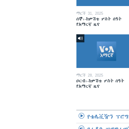
ማርች 31, 2025
ሰኞ፡-ከምሽቱ ሦስት ሰዓት
የአማርኛ ዜና
ማርች 28, 2025
ዐርብ፡-ከምሽቱ ሦስት ሰዓት
የአማርኛ ዜና
የቴሌቪዥን ፕሮግ