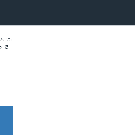
EMBED
፣ 25
ቅታዊ