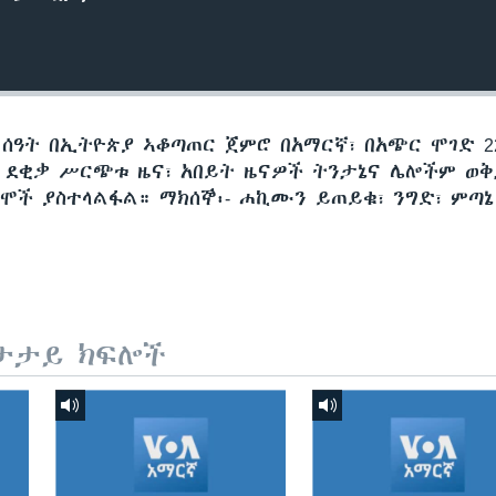
 ሰዓት በኢትዮጵያ ኣቆጣጠር ጀምሮ በአማርኛ፣ በአጭር ሞገድ 22
60 ደቂቃ ሥርጭቱ ዜና፣ አበይት ዜናዎች ትንታኔና ሌሎችም ወ
ሞች ያስተላልፋል። ማክሰኞ፡- ሐኪሙን ይጠይቁ፣ ንግድ፣ ምጣኔ
ታታይ ክፍሎች