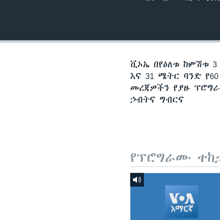
ቪኦኤ በየዕለቱ ከምሽቱ 3
እና 31 ሜትር ባንድ የ
መረጃዎችን የያዙ ፕሮግራ
ኃብትና ግብርና
የፕሮግራሙ ተከ