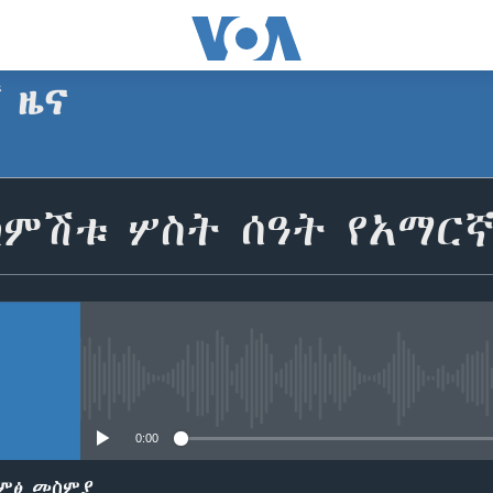
ኛ ዜና
SUBSCRIBE
ከምሽቱ ሦስት ሰዓት የአማር
Apple Podcasts
ይድረሰኝ / ይላክልኝ
No media source currently avail
0:00
ድምፅ መስምያ