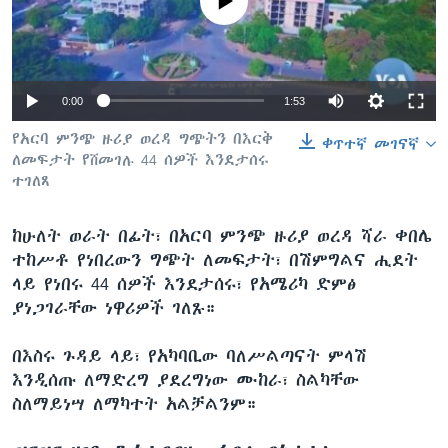
No media source currently available
ቋንቋዎች
0:00
1:53
የአርባ ምንጭ ዙሪያ ወረዳ ግጭትን በእርቅ
ቀጥተኛ መገናኛ
ለመፍታት የሸመገሉ 44 ሰዎች እንደታሰሩ
ተገለጸ
ከሁለት ወራት በፊት፣ በአርባ ምንጭ ዙሪያ ወረዳ ሻራ ቀበሌ
ተከሥቶ የነበረውን ግጭት ለመፍታት፣ በሽምግልና ሒደት
ላይ የነበሩ 44 ሰዎች እንደታሰሩ፣ የአሜሪካ ድምፅ
ያነጋገራቸው ነዋሪዎች ገለጹ።
በእስሩ ጉዳይ ላይ፣ የአካባቢው ባለሥልጣናት ምላሽ
እንዲሰጡ ለማድረግ ያደረግነው ሙከራ፣ ስልካቸው
ስለማይነሣ ለማካተት አልቻልንም።