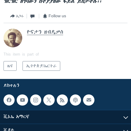
ዝርዝር ዘገባውን ከተያያዘው ፋይል ይከታተሉ፡፡
አጋሩ
Follow us
ዮናታን ዘብዴዎስ
This item is part of
ዜና
ኢትዮጵያ/ኤርትራ
ይከተሉን
ቪኦኤ አማርኛ
ቪዲዮ